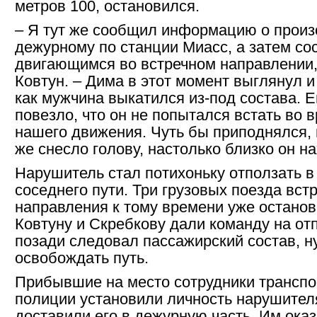
метров 100, остановился.
– Я тут же сообщил информацию о про
дежурному по станции Миасс, а затем со
двигающимся во встречном направлении,
Ковтун. – Дима в этот момент выглянул и
как мужчина выкатился из-под состава. 
повезло, что он не попытался встать во 
нашего движения. Чуть бы приподнялся, 
же снесло голову, настолько близко он н
Нарушитель стал потихоньку отползать в
соседнего пути. Три грузовых поезда вст
направления к тому времени уже останов
Ковтуну и Скребкову дали команду на от
позади следовал пассажирский состав, 
освобождать путь.
Прибывшие на место сотрудники транспо
полиции установили личность нарушител
доставили его в дежурную часть. Им оказ