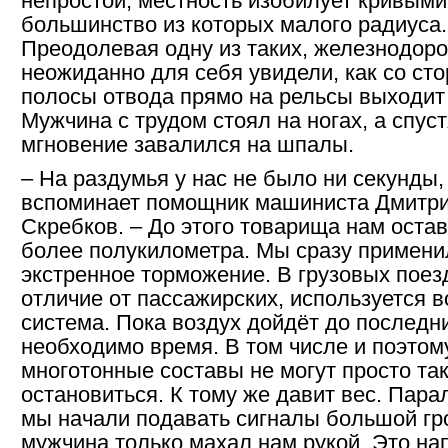
непростой, местность изобилует кривыми
большинство из которых малого радиуса.
Преодолевая одну из таких, железнодор
неожиданно для себя увидели, как со ст
полосы отвода прямо на рельсы выходит
Мужчина с трудом стоял на ногах, а спус
мгновение завалился на шпалы.
– На раздумья у нас не было ни секунды,
вспоминает помощник машиниста Дмитр
Скребков. – До этого товарища нам оста
более полукилометра. Мы сразу примени
экстренное торможение. В грузовых поезд
отличие от пассажирских, используется 
система. Пока воздух дойдёт до последни
необходимо время. В том числе и поэтом
многотонные составы не могут просто та
остановиться. К тому же давит вес. Пар
мы начали подавать сигналы большой гр
мужчина только махал нам рукой. Это н