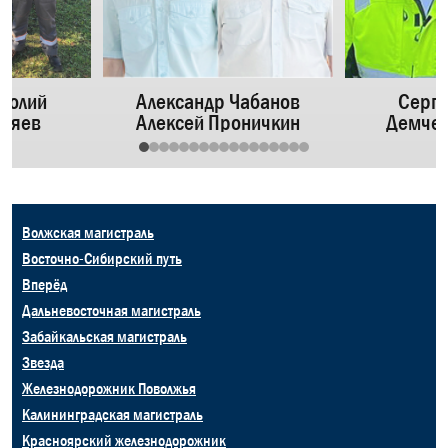
толий
Александр Чабанов
Серге
дяев
Алексей Проничкин
Демче
Волжская магистраль
Восточно-Сибирский путь
Вперёд
Дальневосточная магистраль
Забайкальская магистраль
Звезда
Железнодорожник Поволжья
Калининградская магистраль
Красноярский железнодорожник