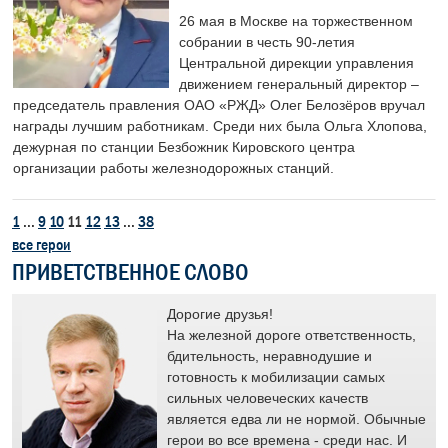
26 мая в Москве на торжественном
собрании в честь 90-летия
Центральной дирекции управления
движением генеральный директор –
председатель правления ОАО «РЖД» Олег Белозёров вручал
награды лучшим работникам. Среди них была Ольга Хлопова,
дежурная по станции Безбожник Кировского центра
организации работы железнодорожных станций.
1
...
9
10
11
12
13
...
38
все герои
ПРИВЕТСТВЕННОЕ СЛОВО
лет
Дорогие друзья!
я
На железной дороге ответственность,
у и
бдительность, неравнодушие и
готовность к мобилизации самых
и
сильных человеческих качеств
является едва ли не нормой. Обычные
е
герои во все времена - среди нас. И