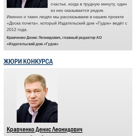
счастье, когда в трудную минуту, один
й.
из них оказывается рядом.
Именно о таких людях мы рассказываем в нашем проекте
ус
«Доска почета», который Издательский дом «Гудок» ведёт с
раб
2012 года.
отз
муж
Кравченко Денис Леонидович, главный редактор АО
Отр
«Издательский дом «Гудок»
пят
жел
ЖЮРИ КОНКУРСА
сит
рас
а
че
люд
гот
дор
Бра
пер
Кравченко Денис Леонидович