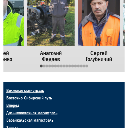
ргей
Анатолий
Сергей
ченко
Федяев
Голубничий
Волжская магистраль
Восточно-Сибирский путь
Вперёд
Дальневосточная магистраль
Забайкальская магистраль
Звезда