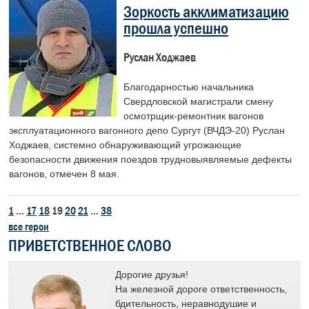
Зоркость акклиматизацию
прошла успешно
Руслан Ходжаев
Благодарностью начальника
Свердловской магистрали смену
осмотрщик-ремонтник вагонов
эксплуатационного вагонного депо Сургут (ВЧДЭ-20) Руслан
Ходжаев, системно обнаруживающий угрожающие
безопасности движения поездов трудновыявляемые дефекты
вагонов, отмечен 8 мая.
1
...
17
18
19
20
21
...
38
все герои
ПРИВЕТСТВЕННОЕ СЛОВО
лет
Дорогие друзья!
я
На железной дороге ответственность,
у и
бдительность, неравнодушие и