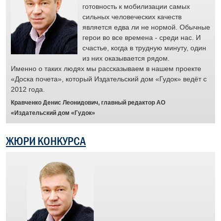
готовность к мобилизации самых
и
сильных человеческих качеств
является едва ли не нормой. Обычные
е
герои во все времена - среди нас. И
счастье, когда в трудную минуту, один
й.
из них оказывается рядом.
Именно о таких людях мы рассказываем в нашем проекте
ус
«Доска почета», который Издательский дом «Гудок» ведёт с
раб
2012 года.
отз
муж
Кравченко Денис Леонидович, главный редактор АО
Отр
«Издательский дом «Гудок»
пят
жел
ЖЮРИ КОНКУРСА
сит
рас
а
че
люд
гот
дор
Бра
пер