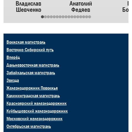
Владислав
Анатолий
П
р
Шевченко
Федяев
Бол
Волжская магистраль
Восточно-Сибирский путь
Вперёд
Дальневосточная магистраль
Забайкальская магистраль
Звезда
Железнодорожник Поволжья
Калининградская магистраль
Красноярский железнодорожник
Куйбышевский железнодорожник
Московский железнодорожник
Октябрьская магистраль