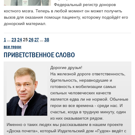
Федеральный регистр доноров
костного мозга. Теперь в любой момент он может получить
вызов для оказания помощи пациенту, которому подойдёт его
донорский материал.
1
...
23
24
25
26
27
...
38
все герои
ПРИВЕТСТВЕННОЕ СЛОВО
лет
Дорогие друзья!
я
На железной дороге ответственность,
у и
бдительность, неравнодушие и
готовность к мобилизации самых
и
сильных человеческих качеств
является едва ли не нормой. Обычные
е
герои во все времена - среди нас. И
счастье, когда в трудную минуту, один
й.
из них оказывается рядом.
Именно о таких людях мы рассказываем в нашем проекте
ус
«Доска почета», который Издательский дом «Гудок» ведёт с
раб