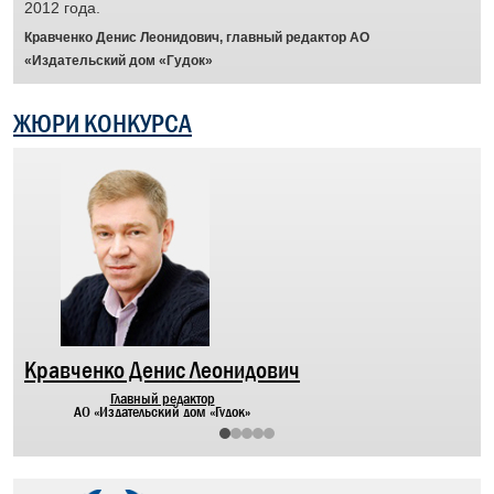
2012 года.
отз
муж
Кравченко Денис Леонидович, главный редактор АО
Отр
«Издательский дом «Гудок»
пят
жел
ЖЮРИ КОНКУРСА
сит
рас
а
че
люд
гот
дор
Бра
пер
Кравченко Денис Леонидович
Главный редактор
АО «Издательский дом «Гудок»