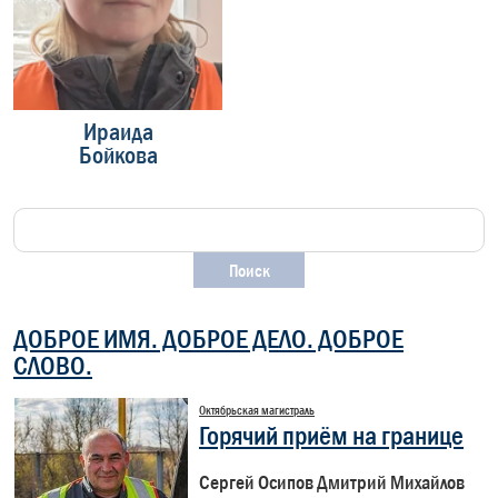
Ираида
Павел
Бойкова
Матвеев
З
ДОБРОЕ ИМЯ. ДОБРОЕ ДЕЛО. ДОБРОЕ
СЛОВО.
Октябрьская магистраль
Горячий приём на границе
Сергей Осипов Дмитрий Михайлов