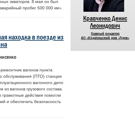
ных экваторов. 8 мая он был
аварийный пробег 500 000 км».
Никифоров Николай
Кравченко Денис
Алексеевич
Леонидович
Председатель Центрального совета
Главный редактор
ая находка в поезде из
ветеранов войны и труда
АО «Издательский дом «Гудок»
железнодорожного транспорта России
ана
нисенко
ремонтник вагонов пункта
го обслуживания (ПТО) станции
сплуатационного вагонного депо
м из вагонов грузового состава
о грамотные действия помогли
ий и обеспечить безо­пасность