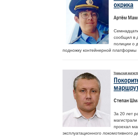
окрика
людей,
личные
опасны
Артём Мам
всех на
Героям
Семнадцат
чья раб
сообщил в 
исполн
полиции о д
становится настоящим призв
подножку контейнерной платформы г
самоотверженностью, ведь и
показывают, насколько важен 
«Доска почета» – это возмож
Уральская магист
нашим коллегам, тем, кто по
Покорит
внимания».
маршру
Никифоров Николай Алексеевич
ветеранов войны и труда желез
Степан Шм
За 20 лет 
магистрали
проехал ма
эксплуатационного локомотивного д