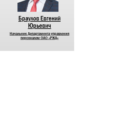
Браулов Евгений
Лунев Максим
Юрьевич
Михайлович
Начальник Департамента управления
Начальник Департамента
персоналом ОАО «РЖД»
корпоративных коммуникаций О
«РЖД»