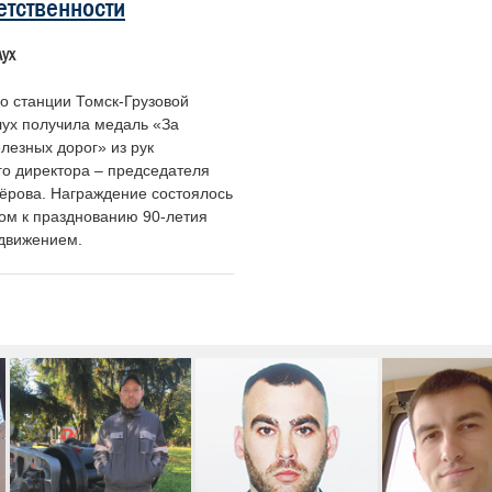
етственности
ух
о станции Томск-Грузовой
ух получила медаль «За
лезных дорог» из рук
го директора – председателя
рова. Награждение состоялось
ом к празднованию 90-летия
 движением.