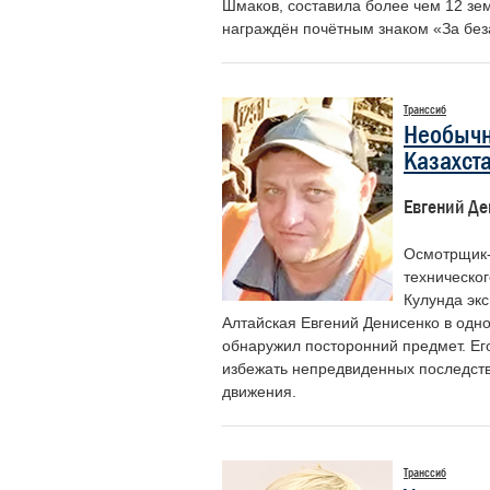
Шмаков, составила более чем 12 зем
награждён почётным знаком «За без
Лунев Максим
Шаханов Дмитрий
Михайлович
Сергеевич
Транссиб
Начальник Департамента
Председатель Российского
Необычн
корпоративных коммуникаций ОАО
профессионального союза
«РЖД»
железнодорожников и транспортных
Казахст
строителей
Евгений Де
Осмотрщик-
техническо
Кулунда эк
Алтайская Евгений Денисенко в одно
обнаружил посторонний предмет. Ег
избежать непредвиденных последств
движения.
Транссиб