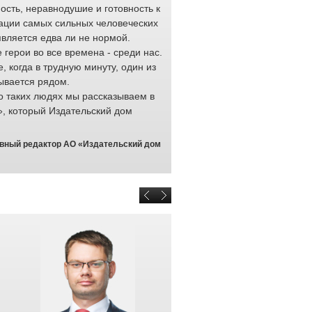
ость, неравнодушие и готовность к
тысяч ра
ации самых сильных человеческих
обеспечи
является едва ли не нормой.
перевозк
герои во все времена - среди нас.
доставку 
е, когда в трудную минуту, один из
професси
ывается рядом.
выполняю
о таких людях мы рассказываем в
любых ус
», который Издательский дом
проявляют на своем рабочем м
качества: отзывчивость и готов
и мужество.
авный редактор АО «Издательский дом
Отраслевой конкурс «Доска Поч
раз. Он призван привлечь вним
которые не растерялись в крити
на минуты. От того, как ими ра
здоровье или даже жизнь челов
отмечаем неравнодушных люде
чужой беды и всегда готовы пр
железные дороги гордятся кажд
Браулов Евгений Юрьевич, началь
персоналом ОАО «РЖД» <b>