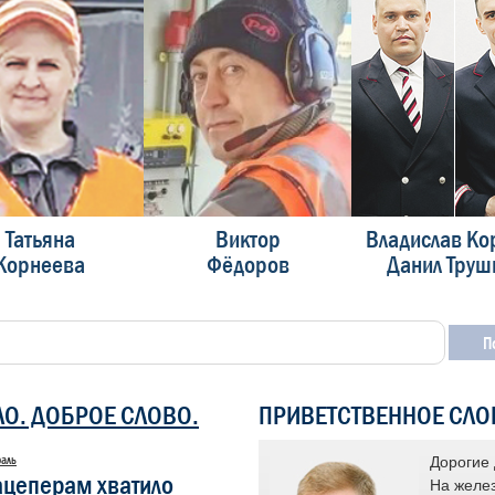
Татьяна
Виктор
Владислав Ко
Корнеева
Фёдоров
Данил Труш
ЛО. ДОБРОЕ СЛОВО.
ПРИВЕТСТВЕННОЕ СЛО
раль
 «Доска почета» уже много лет
Дорогие 
ацеперам хватило
ся площадкой для признания заслуг
На желез