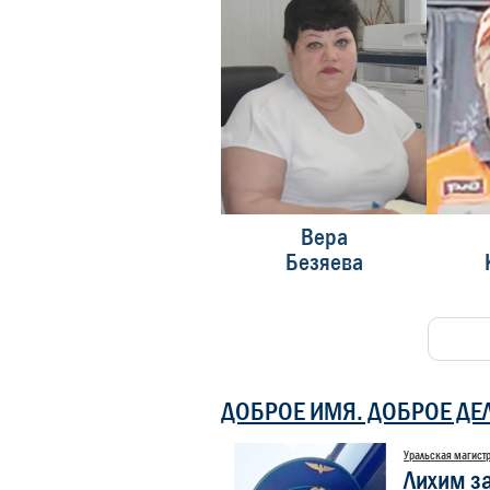
Татьяна Печенина
Вера
Анастасия Крыгина
Безяева
ДОБРОЕ ИМЯ. ДОБРОЕ ДЕ
Уральская магист
Конкурс
Лихим з
являет