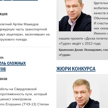
 чья преданность делу и высокие
бдительн
 качества помогают предотвращать
мобилиз
е ситуации и служат примером для
качеств 
едов
с.
Обычные 
и проекта являются простые люди,
И счасть
илетний Артём Мамедов
ота выходит за рамки рутинного
них оказ
дежурную часть транспортной
ения обязанностей. Для них она
Именно 
вух зацеперах, заскочивших на
анием. Мы гордимся их стойкостью и
нашем проекте «Доска почета
рузового поезда.
менно такие примеры вдохновляют и
«Гудок» ведёт с 2012 года.
и ценен труд каждого.
Кравченко Денис Леонидович, гл
ность выразить признательность
«Гудок»
раль
 праву заслуживает быть в центре
ель сложных
тов
ЖЮРИ КОНКУРСА
, председатель Центрального совета
нодорожного транспорта России
аков
работы на Свердловской
 протяжённость пути, который
шинист электровоза
епо Егоршино (ТЧЭ-13) Степан