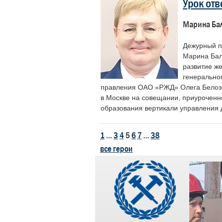
Урок отв
Марина Бал
Дежурный п
Марина Бал
развитие же
генерально
правления ОАО «РЖД» Олега Белозё
в Москве на совещании, приуроченн
образования вертикали управления
1
...
3
4
5
6
7
...
38
все герои