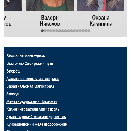
вел
Валери
Оксана
анов
Николов
Калинина
Волжская магистраль
Восточно-Сибирский путь
Вперёд
Дальневосточная магистраль
Забайкальская магистраль
Звезда
Железнодорожник Поволжья
Калининградская магистраль
Красноярский железнодорожник
Куйбышевский железнодорожник