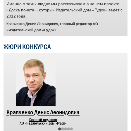
Именно о таких людях мы рассказываем в нашем проекте
ус
«Доска почета», который Издательский дом «Гудок» ведёт с
раб
2012 года.
отз
муж
Кравченко Денис Леонидович, главный редактор АО
Отр
«Издательский дом «Гудок»
пят
жел
ЖЮРИ КОНКУРСА
сит
рас
а
че
люд
гот
дор
Бра
пер
Кравченко Денис Леонидович
Главный редактор
АО «Издательский дом «Гудок»