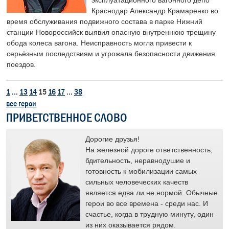
эксплуатационного вагонного депо
Краснодар Александр Крамаренко во
время обслуживания подвижного состава в парке Нижний
станции Новороссийск выявил опасную внутреннюю трещину
обода колеса вагона. Неисправность могла привести к
серьёзным последствиям и угрожала безопасности движения
поездов.
1
...
13
14
15
16
17
...
38
все герои
ПРИВЕТСТВЕННОЕ СЛОВО
лет
Дорогие друзья!
я
На железной дороге ответственность,
у и
бдительность, неравнодушие и
готовность к мобилизации самых
и
сильных человеческих качеств
является едва ли не нормой. Обычные
е
герои во все времена - среди нас. И
счастье, когда в трудную минуту, один
й.
из них оказывается рядом.