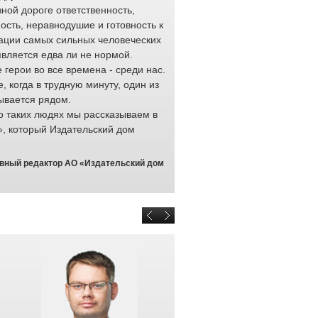
ной дороге ответственность,
работода
ость, неравнодушие и готовность к
тысяч ра
ации самых сильных человеческих
обеспечи
является едва ли не нормой.
перевозк
герои во все времена - среди нас.
доставку 
е, когда в трудную минуту, один из
професси
ывается рядом.
выполняю
о таких людях мы рассказываем в
любых ус
», который Издательский дом
проявляют на своем рабочем м
качества: отзывчивость и готов
и мужество.
авный редактор АО «Издательский дом
Отраслевой конкурс «Доска Поч
раз. Он призван привлечь вним
которые не растерялись в крити
на минуты. От того, как ими ра
здоровье или даже жизнь челов
отмечаем неравнодушных люде
чужой беды и всегда готовы пр
железные дороги гордятся кажд
Браулов Евгений Юрьевич, началь
персоналом ОАО «РЖД» <b>