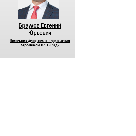
Браулов Евгений
Лунев Максим
Юрьевич
Михайлович
Начальник Департамента управления
Начальник Департамента
персоналом ОАО «РЖД»
корпоративных коммуникаций О
«РЖД»