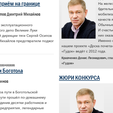
 приём на границе
ся площадкой для признания заслуг
На желез
 чья преданность делу и высокие
бдительн
ипов Дмитрий Михайлов
 качества помогают предотвращать
мобилиз
е ситуации и служат примером для
качеств 
с.
Обычные 
эксплуатационного
и проекта являются простые люди,
И счасть
ого депо Великие Луки
ота выходит за рамки рутинного
них оказ
й дирекции тяги Сергей Осипов
ения обязанностей. Для них она
Именно 
Михайлов предотвратили поджог
анием. Мы гордимся их стойкостью и
нашем проекте «Доска почета
менно такие примеры вдохновляют и
«Гудок» ведёт с 2012 года.
и ценен труд каждого.
Кравченко Денис Леонидович, гл
ность выразить признательность
«Гудок»
езнодорожник
 праву заслуживает быть в центре
и Боготола
ЖЮРИ КОНКУРСА
, председатель Центрального совета
тинов
нодорожного транспорта России
а пути в Боготольской
пути прошёл по-домашнему
динив десятки работников и
предприятия, легендарные