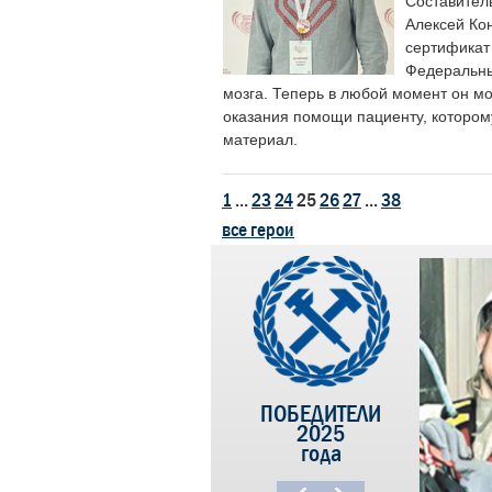
Составител
Алексей Ко
сертификат 
Федеральны
мозга. Теперь в любой момент он мо
оказания помощи пациенту, котором
материал.
1
...
23
24
25
26
27
...
38
все герои
ПОБЕДИТЕЛИ
2025
года