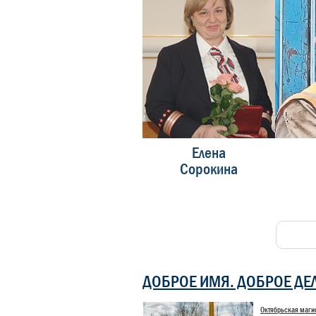
Фёдор
Елена
ов
Зайков
Сорокина
ДОБРОЕ ИМЯ. ДОБРОЕ ДЕ
Октябрьская маги
Конкурс