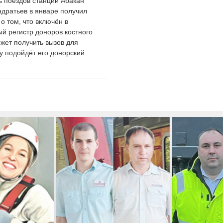
ь поездов станции Абакан
ндратьев в январе получил
о том, что включён в
й регистр доноров костного
жет получить вызов для
у подойдёт его донорский