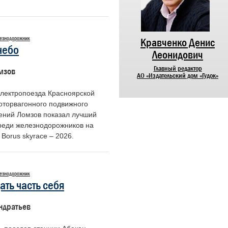
езнодорожник
Никифоров Николай
Кравченко Денис
небо
Алексеевич
Леонидович
Председатель Центрального совета
Главный редактор
мзов
ветеранов войны и труда
АО «Издательский дом «Гудок»
железнодорожного транспорта России
лектропоезда Красноярской
оторвагонного подвижного
гений Ломзов показал лучший
среди железнодорожников на
Borus skyrace – 2026.
езнодорожник
дать часть себя
ндратьев