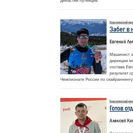
династии путейцев.
Красноярский жел
Лунев Максим
Шаханов Дмитрий
Забег в 
Михайлович
Сергеевич
Начальник Департамента
Председатель Российского
Евгений Ло
корпоративных коммуникаций ОАО
профессионального союза
«РЖД»
железнодорожников и транспортных
строителей
Машинист э
дирекции м
состава Ев
результат 
Чемпионате России по скайраннингу 
Красноярский жел
Готов от
Алексей Ко