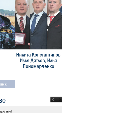
Никита Константинов
Владислав
Илья Дятлов, Илья
Сабанин
Пономарченко
ВО
друзья!
ОАО «РЖД