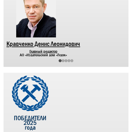
гот
дор
Бра
пер
Кравченко Денис Леонидович
Главный редактор
АО «Издательский дом «Гудок»
ПОБЕДИТЕЛИ
2025
года