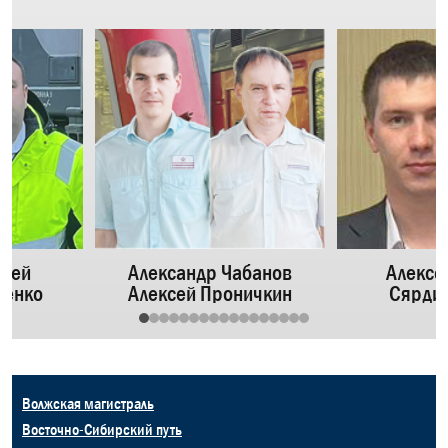
ргей
Александр Чабанов
Алексе
ченко
Алексей Проничкин
Сярди
Волжская магистраль
Восточно-Сибирский путь