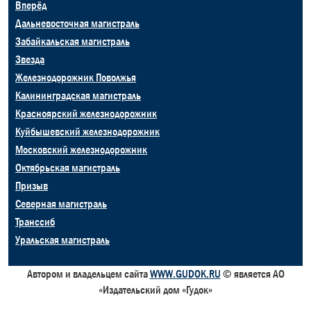
Вперёд
Дальневосточная магистраль
Забайкальская магистраль
Звезда
Железнодорожник Поволжья
Калининградская магистраль
Красноярский железнодорожник
Куйбышевский железнодорожник
Московский железнодорожник
Октябрьская магистраль
Призыв
Северная магистраль
Транссиб
Уральская магистраль
Автором и владельцем сайта
WWW.GUDOK.RU
© является АО
«Издательский дом «Гудок»