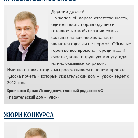
лет
Дорогие друзья!
я
На железной дороге ответственность,
у и
бдительность, неравнодушие и
готовность к мобилизации самых
и
сильных человеческих качеств
является едва ли не нормой. Обычные
е
герои во все времена - среди нас. И
счастье, когда в трудную минуту, один
й.
из них оказывается рядом.
Именно о таких людях мы рассказываем в нашем проекте
ус
«Доска почета», который Издательский дом «Гудок» ведёт с
раб
2012 года.
отз
муж
Кравченко Денис Леонидович, главный редактор АО
Отр
«Издательский дом «Гудок»
пят
жел
ЖЮРИ КОНКУРСА
сит
рас
а
че
люд