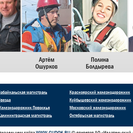
Артём
Полина
Ошурков
Болдырева
Забайкальская магистраль
Красноярский железнодорожник
Звезда
Куйбышевский железнодорожник
Железнодорожник Поволжья
Московский железнодорожник
Калининградская магистраль
Октябрьская магистраль
владельцем сайта
WWW.GUDOK.RU
© является АО «Издательский 