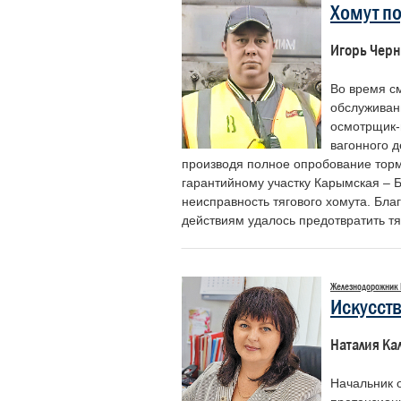
Хомут п
являет
людей,
Игорь Чер
личные
опасны
всех на
Во время с
Героям
обслуживан
чья раб
осмотрщик-
исполн
вагонного 
становится настоящим призв
производя полное опробование торм
самоотверженностью, ведь и
гарантийному участку Карымская – 
показывают, насколько важен 
неисправность тягового хомута. Бл
«Доска почета» – это возмож
действиям удалось предотвратить т
нашим коллегам, тем, кто по
внимания».
Никифоров Николай Алексеевич
Железнодорожник
ветеранов войны и труда желез
Искусст
Наталия Ка
Начальник 