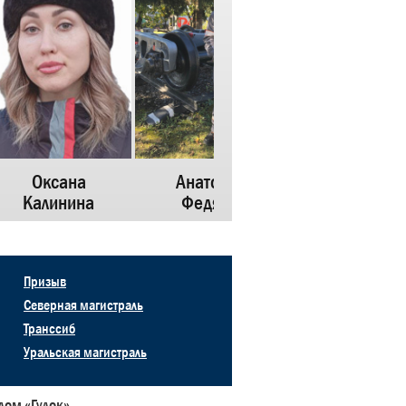
Оксана
Анатолий
Татьяна
Калинина
Федяев
Синебрюхова
Призыв
Северная магистраль
Транссиб
Уральская магистраль
дом «Гудок»