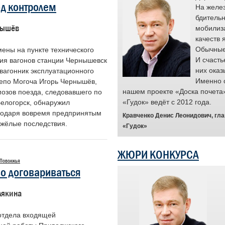
од контролем
ся площадкой для признания заслуг
На желез
 чья преданность делу и высокие
бдительн
нышёв
 качества помогают предотвращать
мобилиз
е ситуации и служат примером для
качеств 
с.
Обычные 
мены на пункте технического
и проекта являются простые люди,
И счасть
ия вагонов станции Чернышевск
ота выходит за рамки рутинного
них оказ
вагонник эксплуатационного
ения обязанностей. Для них она
Именно 
депо Могоча Игорь Чернышёв,
анием. Мы гордимся их стойкостью и
нашем проекте «Доска почета
озов поезда, следовавшего по
менно такие примеры вдохновляют и
«Гудок» ведёт с 2012 года.
Белогорск, обнаружил
и ценен труд каждого.
агодаря вовремя предпринятым
Кравченко Денис Леонидович, гл
ность выразить признательность
яжёлые последствия.
«Гудок»
 праву заслуживает быть в центре
ЖЮРИ КОНКУРСА
, председатель Центрального совета
 Поволжья
нодорожного транспорта России
во договариваться
лякина
отдела входящей