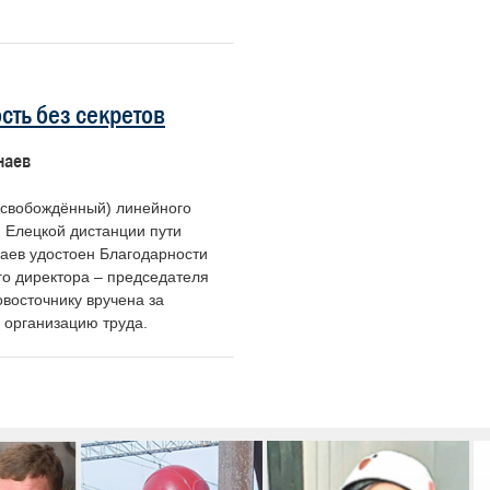
сть без секретов
наев
освобождённый) линейного
2 Елецкой дистанции пути
аев удостоен Благодарности
го директора – председателя
восточнику вручена за
 организацию труда.