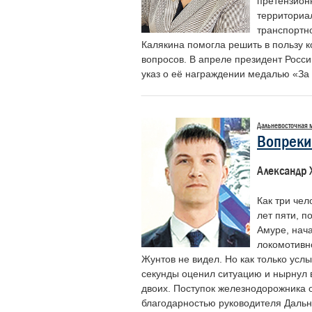
претензион
территориа
транспортн
Калякина помогла решить в пользу 
Лунев Максим
Шаханов Дмитрий
вопросов. В апреле президент Росс
Михайлович
Сергеевич
указ о её награждении медалью «За 
Начальник Департамента
Председатель Российского
корпоративных коммуникаций ОАО
профессионального союза
«РЖД»
железнодорожников и транспортных
строителей
Дальневосточная 
Вопреки 
Александр 
Как три чел
лет пяти, п
Амуре, нач
локомотивн
Жунтов не видел. Но как только усл
секунды оценил ситуацию и нырнул в
двоих. Поступок железнодорожника 
благодарностью руководителя Дальн