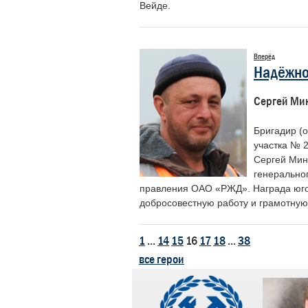
Вейде.
Вперёд
Надёжно
Сергей Ми
Бригадир (
участка № 
Сергей Мин
генерально
правления ОАО «РЖД». Награда юго
добросовестную работу и грамотную
1
...
14
15
16
17
18
...
38
все герои