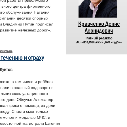
ной работы Приволжского
льного центра фирменного
ого обслуживания Наталия
компании десятки спорных
Никифоров Николай
Кравченко Денис
ии Владимир Путин подписал
Алексеевич
Леонидович
развитие железных дорог».
Председатель Центрального совета
Главный редактор
ветеранов войны и труда
АО «Издательский дом «Гудок»
железнодорожного транспорта России
магистраль
течению и страху
Жунтов
овека, в том числе и ребёнок
опали в опасный водоворот в
альник эксплуатационного
ого депо Облучье Александр
ышал крики о помощи, за доли
воду. Спасти смог только
отмечен и медалью МЧС, и
евосточной магистрали Евгения