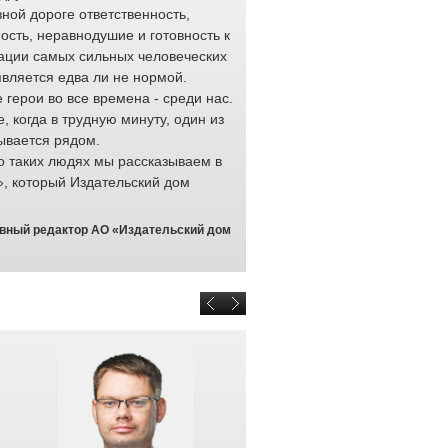
ной дороге ответственность,
работода
ость, неравнодушие и готовность к
тысяч ра
ации самых сильных человеческих
обеспечи
является едва ли не нормой.
перевозк
герои во все времена - среди нас.
доставку 
е, когда в трудную минуту, один из
професси
ывается рядом.
выполняю
о таких людях мы рассказываем в
любых ус
», который Издательский дом
проявляют на своем рабочем м
качества: отзывчивость и готов
и мужество.
авный редактор АО «Издательский дом
Отраслевой конкурс «Доска Поч
раз. Он призван привлечь вним
которые не растерялись в крити
на минуты. От того, как ими ра
здоровье или даже жизнь челов
отмечаем неравнодушных люде
чужой беды и всегда готовы пр
железные дороги гордятся кажд
Браулов Евгений Юрьевич, началь
персоналом ОАО «РЖД» <b>