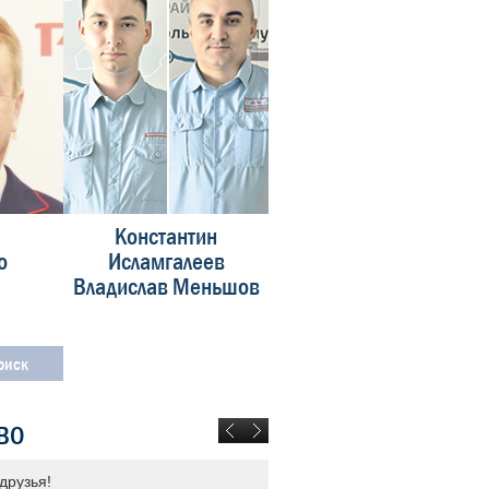
Константин
Алексей
о
Исламгалеев
Соснов
Владислав Меньшов
ВО
друзья!
ОАО «РЖД