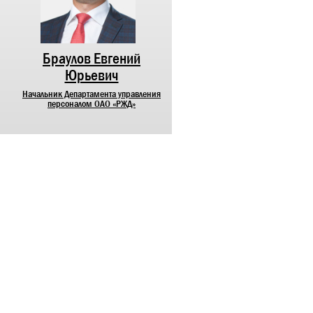
Браулов Евгений
Лунев Максим
Юрьевич
Михайлович
Начальник Департамента управления
Начальник Департамента
персоналом ОАО «РЖД»
корпоративных коммуникаций О
«РЖД»