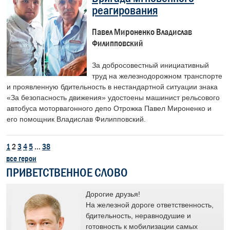
реагирования
Павел Мироненко Владислав
Филипповский
За добросовестный инициативный
труд на железнодорожном транспорте
и проявленную бдительность в нестандартной ситуации знака
«За безопасность движения» удостоены машинист рельсового
автобуса моторвагонного депо Отрожка Павел Мироненко и
его помощник Владислав Филипповский.
1
2
3
4
5
...
38
все герои
ПРИВЕТСТВЕННОЕ СЛОВО
лет
Дорогие друзья!
я
На железной дороге ответственность,
у и
бдительность, неравнодушие и
готовность к мобилизации самых