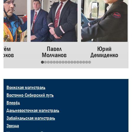
ртём
Павел
Юрий
урков
Молчанов
Демиденко
Волжская магистраль
Восточно-Сибирский путь
Вперёд
Дальневосточная магистраль
Забайкальская магистраль
Звезда