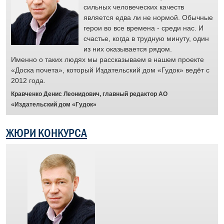
и
сильных человеческих качеств
является едва ли не нормой. Обычные
е
герои во все времена - среди нас. И
счастье, когда в трудную минуту, один
й.
из них оказывается рядом.
Именно о таких людях мы рассказываем в нашем проекте
ус
«Доска почета», который Издательский дом «Гудок» ведёт с
раб
2012 года.
отз
муж
Кравченко Денис Леонидович, главный редактор АО
Отр
«Издательский дом «Гудок»
пят
жел
ЖЮРИ КОНКУРСА
сит
рас
а
че
люд
гот
дор
Бра
пер