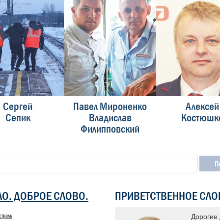
Сергей
Павел Мироненко
Алексей
Сепик
Владислав
Костюшк
Филипповский
ЛО. ДОБРОЕ СЛОВО.
ПРИВЕТСТВЕННОЕ СЛО
страль
 «Доска почета» уже много лет
Дорогие 