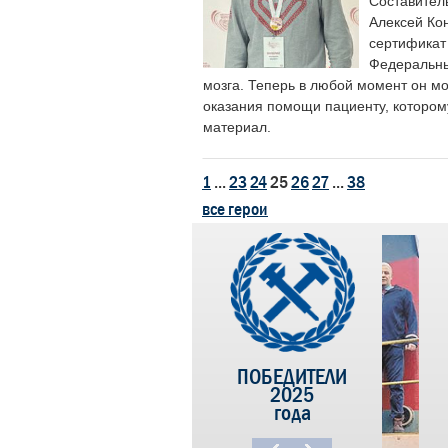
Составител
Алексей Ко
сертификат 
Федеральны
мозга. Теперь в любой момент он мо
оказания помощи пациенту, котором
материал.
1
...
23
24
25
26
27
...
38
все герои
ПОБЕДИТЕЛИ
2025
года