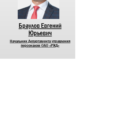
Браулов Евгений
Лунев Максим
Юрьевич
Михайлович
Начальник Департамента управления
Начальник Департамента
персоналом ОАО «РЖД»
корпоративных коммуникаций О
«РЖД»