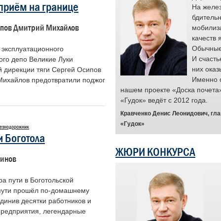
 приём на границе
ся площадкой для признания заслуг
На желез
 чья преданность делу и высокие
бдительн
ипов Дмитрий Михайлов
 качества помогают предотвращать
мобилиз
е ситуации и служат примером для
качеств 
с.
Обычные 
эксплуатационного
и проекта являются простые люди,
И счасть
ого депо Великие Луки
ота выходит за рамки рутинного
них оказ
й дирекции тяги Сергей Осипов
ения обязанностей. Для них она
Именно 
Михайлов предотвратили поджог
анием. Мы гордимся их стойкостью и
нашем проекте «Доска почета
менно такие примеры вдохновляют и
«Гудок» ведёт с 2012 года.
и ценен труд каждого.
Кравченко Денис Леонидович, гл
ность выразить признательность
«Гудок»
езнодорожник
 праву заслуживает быть в центре
и Боготола
ЖЮРИ КОНКУРСА
, председатель Центрального совета
тинов
нодорожного транспорта России
а пути в Боготольской
пути прошёл по-домашнему
динив десятки работников и
предприятия, легендарные