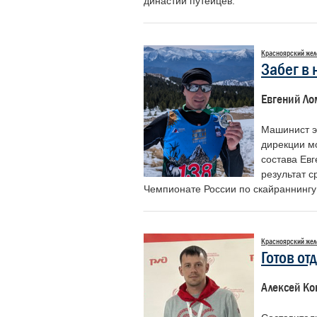
династии путейцев.
Красноярский жел
Лунев Максим
Шаханов Дмитрий
Забег в 
Михайлович
Сергеевич
Начальник Департамента
Председатель Российского
Евгений Ло
корпоративных коммуникаций ОАО
профессионального союза
«РЖД»
железнодорожников и транспортных
строителей
Машинист э
дирекции м
состава Ев
результат 
Чемпионате России по скайраннингу 
Красноярский жел
Готов от
Алексей Ко