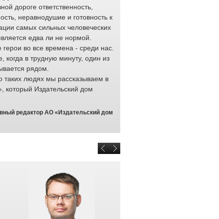
ной дороге ответственность,
работода
ость, неравнодушие и готовность к
тысяч ра
ации самых сильных человеческих
обеспечи
является едва ли не нормой.
перевозк
герои во все времена - среди нас.
доставку 
е, когда в трудную минуту, один из
професси
ывается рядом.
выполняю
о таких людях мы рассказываем в
любых ус
», который Издательский дом
проявляют на своем рабочем м
качества: отзывчивость и готов
и мужество.
авный редактор АО «Издательский дом
Отраслевой конкурс «Доска Поч
раз. Он призван привлечь вним
которые не растерялись в крити
на минуты. От того, как ими ра
здоровье или даже жизнь челов
отмечаем неравнодушных люде
чужой беды и всегда готовы пр
железные дороги гордятся кажд
Браулов Евгений Юрьевич, началь
персоналом ОАО «РЖД» <b>