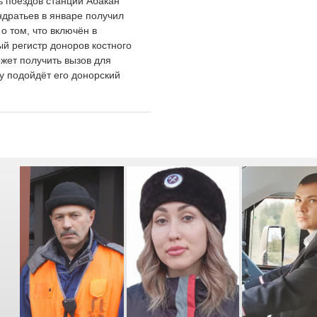
ь поездов станции Абакан
ндратьев в январе получил
о том, что включён в
й регистр доноров костного
жет получить вызов для
у подойдёт его донорский