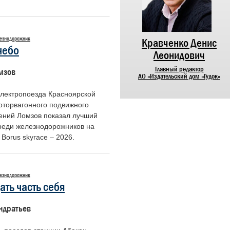
езнодорожник
Никифоров Николай
Кравченко Денис
небо
Алексеевич
Леонидович
Председатель Центрального совета
Главный редактор
мзов
ветеранов войны и труда
АО «Издательский дом «Гудок»
железнодорожного транспорта России
лектропоезда Красноярской
оторвагонного подвижного
гений Ломзов показал лучший
среди железнодорожников на
Borus skyrace – 2026.
езнодорожник
дать часть себя
ндратьев