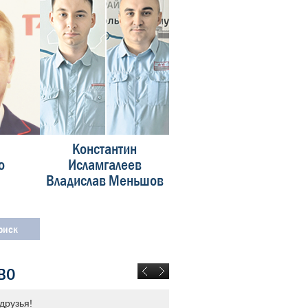
Константин
Алексей
о
Исламгалеев
Соснов
Владислав Меньшов
ВО
друзья!
ОАО «РЖД