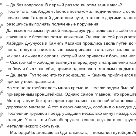
– Да без вопросов. В первый раз что ли этим занимаюсь?
После того, как Андрей Леонов познакомил подчиненных с осн
начальника Татарской дистанции пути, а также с другими план
разошлись выполнять полученные поручения.
Да, выход из зимы путевой инфраструктуры включает в себя о
связанные с безопасностью движения. Однако на сей раз угроз
Хабидин Джунусов и Камиль Хасанов прошлись вдоль путей до ч
поста, попутно внимательно всматриваясь в стальную колею, с
как раз и ожидал сюрприз, который мог привести к большим не
– Смотри-ка! – Хабидин вытянул вперед руку в направлении кар
на боку и был явно сбит, причем однозначно тяжелым предмето
– Да, дела. Тут точно что-то произошло, – Камиль приблизился
причину неисправности.
На это не потребовалось много времени – тут же рядом был о
приваренным кронштейном. Однако самое главное, что кроншт
Монтеры пути быстро сориентировались в опасной обстановке и
дорожного мастера. А тот, в свою очередь, сообщил о находке 
Последний грузовой поезд, ушедший несколько минут назад, с
станции. У него-то и был обнаружен в сцепе двух вагонов, гру
металлического скользуна.
– Молодцы! Благодарю за бдительность, – похвалил путейцев А