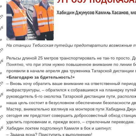
Хабидин Джунусов Камиль Хасанов, мо
На станции Тебисская путейцы предотвратили возможные т
Рельсы длиной 25 метров транспортировать не так-то просто. Дл
Понятно, что при этом нужно повышенное внимание по линии бе
проявили в начале апреля два труженика Татарской дистанции 
«Благодарю за бдительность!»
– Вновь хочу обратить ваше внимание на ответственный перио
инфраструктуры, – обратился к собравшимся на планерку пут
руководитель 6-го околотка Татарской дистанции пути, располо
наша цель состоит в безусловном обеспечении безопасности д
Мастер, внимательно взглянув на монтеров пути Хабидина Джу
сегодня им предстоит совершить добросовестный обход станци
уделить горловинам и, прежде всего, – стрелочным переводам.
Хабидин локтем подтолкнул Камиля в бок и шепнул:
– Задача ясна? Приступить к выполнению!