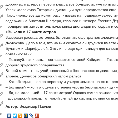
дорожных мастеров первого класса все больше, их уже пять из 
Успех коллектива Татарской дистанции пути определяется еще
Парфиненко всегда может рассчитывать на поддержку заместит
содержанию Анатолия Шефера, главного инженера Евгения Дер
предприятия заместитель начальника дистанции по кадрам и 
«Выкол» в 17 сантиметров
Завершая рассказ, хотелось бы отметить еще два немаловажны
Джунусова. Дело в том, что на 6-м околотке он трудится вмест
Булатом и Шарифуллой. Это ли не еще один стимул для качест
обязанностей?
– Пожалуй, так и есть, – соглашается со мной Хабидин. – Так с
доброго трудового соперничества.
Второй момент – случай, связанный с безопасностью движения, о
апреле, Джунусов обнаружил излом рельса.
– Как обходчик, шел по перегону и увидел «выкол» на стыке рел
– Большой? – хочу я оценить степень угрозы безопасности дви
– Да, не маленький – 17 сантиметров! Однако самое важное, чт
пассажирский поезд. Тот яркий случай до сих пор помню со вс
Автор:
Владимир Павлов