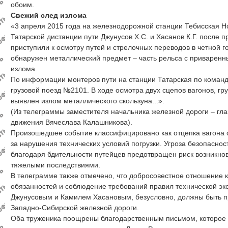
обоим.
Свежий след излома
«3 апреля 2015 года на железнодорожной станции Тебисская Н
Татарской дистанции пути Джунусов Х.С. и Хасанов К.Г. после 
приступили к осмотру путей и стрелочных переводов в четной 
обнаружен металлический предмет – часть рельса с приварен
излома.
По информации монтеров пути на станции Татарская по команд
грузовой поезд №2101. В ходе осмотра двух сцепов вагонов, г
выявлен излом металлического скользуна...».
(Из телеграммы заместителя начальника железной дороги – гла
движения Вячеслава Калашникова).
Произошедшее событие классифицировано как отцепка вагона о
за нарушения технических условий погрузки. Угроза безопаснос
благодаря бдительности путейцев предотвращен риск возникно
тяжелыми последствиями.
В телеграмме также отмечено, что добросовестное отношение
обязанностей и соблюдение требований правил технической э
Джунусовым и Камилем Хасановым, безусловно, должны быть п
Западно-Сибирской железной дороги.
Оба труженика поощрены благодарственным письмом, которое