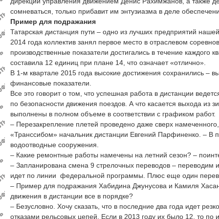
дирекции управления движением Денис Рахимжанов, а также де
сомневаться, только прибавит им энтузиазма в деле обеспече
Пример для подражания
Татарская дистанция пути – одно из лучших предприятий нашей 
2014 года коллектив занял первое место в отраслевом соревн
производственные показатели достигались в течение каждого кв
составила 12 единиц при плане 14, что означает «отлично».
В 1-м квартале 2015 года высокие достижения сохранились – 
финансовые показатели.
Все это говорит о том, что успешная работа в дистанции ведетс
по безопасности движения поездов. А что касается выхода из 
выполнены в полном объеме в соответствии с графиком работ.
– Перезакрепление плетей проведено даже сверх намеченного
«Транссибом» начальник дистанции Евгений Парфиненко. – В 
водоотводные сооружения.
– Какие ремонтные работы намечены на летний сезон? – поинт
– Запланирована смена 9 стрелочных переводов – переводим их 
идет по линии федеральной программы. Плюс еще один пере
– Пример для подражания Хабидина Джунусова и Камиля Хасано
движения в дистанции все в порядке?
– Безусловно. Хочу сказать, что в последние два года идет рез
отказами рельсовых цепей. Если в 2013 году их было 12, то по и