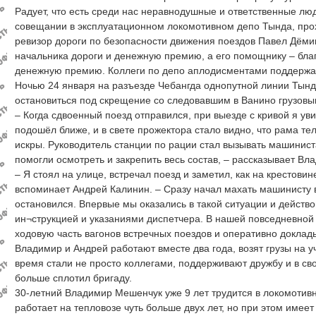
Радует, что есть среди нас неравнодушные и ответственные лю
совещании в эксплуатационном локомотивном депо Тында, про
ревизор дороги по безопасности движения поездов Павел Дём
начальника дороги и денежную премию, а его помощнику – бла
денежную премию. Коллеги по депо аплодисментами поддержа
Ночью 24 января на разъезде Чебангда однопутной линии Тынд
остановиться под скрещение со следовавшим в Ванино грузовы
– Когда сдвоенный поезд отправился, при выезде с кривой я у
подошёл ближе, и в свете прожектора стало видно, что рама тел
искры. Руководитель станции по рации стал вызывать машинист
помогли осмотреть и закрепить весь состав, – рассказывает В
– Я стоял на улице, встречал поезд и заметил, как на крестови
вспоминает Андрей Калинин. – Сразу начал махать машинисту в
остановился. Впервые мы оказались в такой ситуации и действо
ин¬струкцией и указаниями диспетчера. В нашей повседневной
ходовую часть вагонов встречных поездов и оперативно докла
Владимир и Андрей работают вместе два года, возят грузы на у
время стали не просто коллегами, поддерживают дружбу и в с
больше сплотил бригаду.
30-летний Владимир Мешенчук уже 9 лет трудится в локомотив
работает на тепловозе чуть больше двух лет, но при этом имее