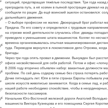
ситуаций, предотвращая тяжёлые последствия. Три года назад
преградила путь, а её хозяин в пьяной прострации дремал на р
сообщили по рации. Да ещё воинский эшелон остановился: сол
дальнейшего движения.
– О выборе профессии не жалею. Двоюродный брат работал ма
Придача. По его совету и определился с трудовым направление
на отрезке моей деятельности случались сбои: дважды попадал
приводило к уменьшению штата машинистов. Коллег по несчасть
времена организовывалась опытная машинизированная дистан
туда. Переводом вернулся в локомотивное депо Отрожка, когд
бригады.
Через три года опять провал в движении. Вынужден был расстать
офисе несвойственной для себя работой. Потом и офис «лопн
В 2006 году вторично объявлен набор: вакантные должности м
проблем. По сей день содержу семью без страха потерять работ
Дочке пятнадцать лет. Юля в пяти странах Европы побывала уч
школе искусств живописью занимается. Когда в семье лад, и ра
нашей работе необходимо спокойствие, чтобы в неординарных, 
безопасности пассажиров.
Начальник Юго-Восточной железной дороги Анатолий Володько
машиниста Виктора Кузнецова и его помощника Сергея Коротки