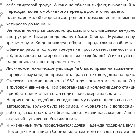
себя спиртовой градус. А как ещё объяснить факт, выходящий з
перехода, до автомобильного переезда достаточно далеко.
Благодаря малой скорости экстренного торможения не применя
четыреста до машины.
Записали номер автомобиля, доложили о случившемся дежурно
инструкциям. Быстро подошла путейская бригада. Мужики на р
третьего пути. Когда появился габарит – продолжили свой путь.
Обычная работа, которая требует не просто ответственности и 
и бдительности со стороны внеш-них воздействий. А их в пути п
вчера начался: опыта предостаточно.
Лискинское техническое училище № 6 дало права на вождение т
паровозы изучали, но применять права на их вождение не прив
Отслужив в армии, пришёл в 1982 году в локомотивное депо 
в грузовом движении. При реорганизации коллектив депо станц
приобретением опыта стал водить пассажирские составы.
Неприятность, подобная сегодняшнему случаю, произошла лет д
автомобиль. Только было это зимой. И журналисты с вопросами
работа, за которой стоит безопасность жизни пассажиров. И не
открытый путь всегда был чистым!»
И жизненный путь продолжается: дочка Надежда подарила внуч
Помощник машиниста Сергей Коротких тоже в своей практике 