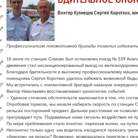
Виктор Кузнецов Сергей Коротких, л
Профессионализм локомотивной бригады позволил избежат
16 июня по станции Сомово был остановлен поезд № 539 Анапа
движения стал несанкционированный выезд на железнодорожны
Благодаря бдительности и высокому профессионализму машини
помощника Сергея Коротких удалось избежать возможной беды
Мы встретились с локомотивной бригадой накануне очередного
Виктор Николаевич восстанавливает хронологию событий:
– Удачное стечение обстоятельств заключается в том, что соста
Опробовав тормоза, мы начали набирать скорость по станции С
рельсах посторонний предмет. Дальнее расстояние не позволил
преграждает путь. Подаваемые нами сигналы воздействия не п
По мере приближения стало понятно: переехав колею, на путях
Непонятно только одно: как водитель изощрился проехать третий
«брюхом» на рельсы? Возможно, возвращались приятели с речки