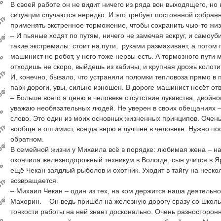
В своей работе он не видит ничего из ряда вон выходящего, но
ситуации случаются нередко. И это требует постоянной собран
применять экстренное торможение, чтобы сохранить чью-то жиз
– И пьяные ходят по путям, ничего не замечая вокруг, и самоу
такие экстремалы: стоит на пути, руками размахивает, а потом 
машинист не робот, у него тоже нервы есть. А тормозного пути 
отходишь не скоро, выйдешь из кабины, и крупная дрожь колотит
И, конечно, бывало, что устраняли поломки тепловоза прямо в
парк дороги, увы, сильно изношен. В дороге машинист несёт отв
– Больше всего я ценю в человеке отсутствие лукавства, двойно
уважаю необязательных людей. Не уверен в своих обещаниях – 
слово. Это один из моих основных жизненных принципов. Очен
вообще я оптимист, всегда верю в лучшее в человеке. Нужно по
обратном.
В семейной жизни у Михаила всё в порядке: любимая жена – на
окончила железнодорожный техникум в Вологде, сын учится в Я
ещё Чекан заядлый рыболов и охотник. Уходит в тайгу на неско
возвращается.
– Михаил Чекан – один из тех, на ком держится наша деятельно
Махорин. – Он ведь пришёл на железную дорогу сразу со школь
тонкости работы на ней знает досконально. Очень разносторон