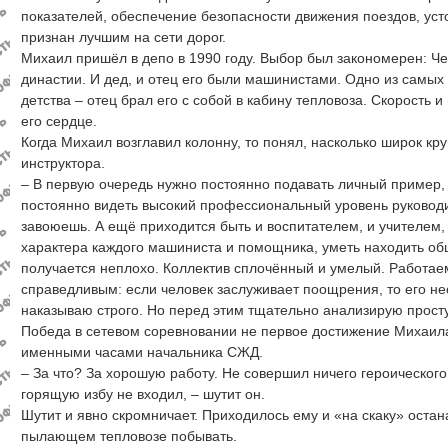
показателей, обеспечение безопасности движения поездов, уст
признан лучшим на сети дорог.
Михаил пришёл в депо в 1990 году. Выбор был закономерен: 
династии. И дед, и отец его были машинистами. Одно из самы
детства – отец брал его с собой в кабину тепловоза. Скорость 
его сердце.
Когда Михаил возглавил колонну, то понял, насколько широк кр
инструктора.
– В первую очередь нужно постоянно подавать личный пример,
постоянно видеть высокий профессиональный уровень руководит
завоюешь. А ещё приходится быть и воспитателем, и учителем, 
характера каждого машиниста и помощника, уметь находить общ
получается неплохо. Коллектив сплочённый и умелый. Работае
справедливым: если человек заслуживает поощрения, то его н
наказываю строго. Но перед этим тщательно анализирую просту
Победа в сетевом соревновании не первое достижение Михаил
именными часами начальника СЖД.
– За что? За хорошую работу. Не совершил ничего героического,
горящую избу не входил, – шутит он.
Шутит и явно скромничает. Приходилось ему и «на скаку» остана
пылающем тепловозе побывать.