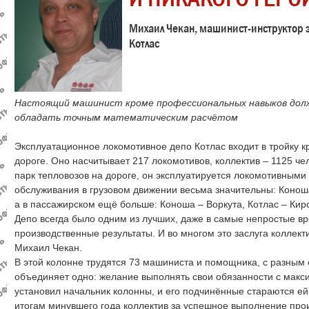
Михаил Чекан, машинист-инструктор 
Котлас
Настоящий машинист кроме профессиональных навыков долж
обладать точным математическим расчётом
Эксплуатационное локомотивное депо Котлас входит в тройку 
дороге. Оно насчитывает 217 локомотивов, коллектив – 1125 ч
парк тепловозов на дороге, он эксплуатируется локомотивными
обслуживания в грузовом движении весьма значительны: Коноша
а в пассажирском ещё больше: Коноша – Воркута, Котлас – Кир
Депо всегда было одним из лучших, даже в самые непростые в
производственные результаты. И во многом это заслуга коллект
Михаил Чекан.
В этой колонне трудятся 73 машиниста и помощника, с разным 
объединяет одно: желание выполнять свои обязанности с макс
установил начальник колонны, и его подчинённые стараются ей 
итогам минувшего года коллектив за успешное выполнение про