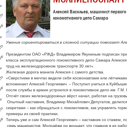
Алексей Васильев, машинист первого 
локомотивного депо Самара
Умение сориентироваться в сложной ситуации помогает Але
Президентом ОАО «РЖД» Владимиром Якуниным подписан прик
класса эксплуатационного локомотивного депо Самара Алексея
труд на железнодорожном транспорте 30 лет».
Железная дорога манила Алексея с самого детства.
«Сверстники в мечтах видели себя космонавтами или лётчиками,
вспоминает Алексей Георгиевич. – Поступил учиться в Куйбыш
после службы в армии устроился в локомотивное депо им. Г.М.
Отсчёт своих железнодорожных вёрст начал, работая на грузо
Опытный наставник, Владимир Михайлович Депутатов, делилс
секретами – как обращаться с локомотивом, как управлять тор
примеры из своей практики.
Теперь уже и сам Алексей Георгиевич – наставник со стажем, п
семь машинистов. Молодёжи он внушает, что главное в их рабо