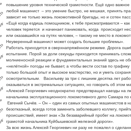
повышение уровня технической грамотности. Ещё одно важное 
любой машинист – это умение быстро, не мешкая, принять пра
зависит не только жизнь локомотивной бригады, но и сотен пас
«Ещё когда ездишь помощником, к тебе присматриваются – как 
человек теряется и начинает паниковать, когда происходит нес
или оказавшийся на путях человек, – такому не место в локомот
Неуверенный машинист может создать большие проблемы».
Работать приходится в сверхнапряжённом режиме. Дорога оши
испытание. Порой за доли секунды приходится принимать слож
молниеносной реакции и фундаментальных знаний здесь не об
«нелётной» погоды не бывает, а чтобы вести состав по графику
только большой опыт и высокое мастерство, но и уметь сохран
осмотрительным. Васильеву за три с лишним десятка лет рабо
оказываться в экстремальных ситуациях, но говорить об этом м
«Алексей Георгиевич неоднократно предотвращал наезды на лю
начальника эксплуатационного локомотивного депо Самара по
Евгений Сычёв. – Он – один из самых опытных машинистов в н
безотказный, всегда готов заменить заболевшего коллегу, прий
происшествий, имеет знак «За безаварийный пробег на локомо
грамотой начальника Куйбышевской железной дороги».
За всю жизнь Алексей Георгиевич ни разу не пожалел о сдела