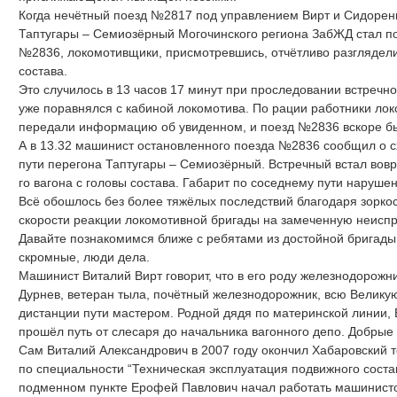
Когда нечётный поезд №2817 под управлением Вирт и Сидоренк
Таптугары – Семиозёрный Могочинского региона ЗабЖД стал по
№2836, локомотивщики, присмотревшись, отчётливо разглядели
состава.
Это случилось в 13 часов 17 минут при проследовании встречног
уже поравнялся с кабиной локомотива. По рации работники ло
передали информацию об увиденном, и поезд №2836 вскоре бы
А в 13.32 машинист остановленного поезда №2836 сообщил о с
пути перегона Таптугары – Семиозёрный. Встречный встал вовр
го вагона с головы состава. Габарит по соседнему пути нарушен
Всё обошлось без более тяжёлых последствий благодаря зорко
скорости реакции локомотивной бригады на замеченную неиспр
Давайте познакомимся ближе с ребятами из достойной бригады. 
скромные, люди дела.
Машинист Виталий Вирт говорит, что в его роду железнодорожн
Дурнев, ветеран тыла, почётный железнодорожник, всю Велику
дистанции пути мастером. Родной дядя по материнской линии, 
прошёл путь от слесаря до начальника вагонного депо. Добрые 
Сам Виталий Александрович в 2007 году окончил Хабаровский 
по специальности “Техническая эксплуатация подвижного соста
подменном пункте Ерофей Павлович начал работать машинистом 