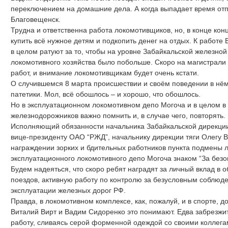
переключением на домашние дела. А когда выпадает время отп
Благовещенск.
Трудна и ответственна работа локомотивщиков, но, в конце кон
купить всё нужное детям и подкопить денег на отдых. К работе
в целом ратуют за то, чтобы на уровне Забайкальской железно
локомотивного хозяйства было побольше. Скоро на магистрали
работ, и внимание локомотивщикам будет очень кстати.
О случившемся 8 марта происшествии и своём поведении в нём
патетики. Мол, всё обошлось – и хорошо, что обошлось.
Но в эксплуатационном локомотивном депо Могоча и в целом в
железнодорожников важно помнить и, в случае чего, повторять.
Исполняющий обязанности начальника Забайкальской дирекции
вице-президенту ОАО “РЖД”, начальнику дирекции тяги Олегу В
награждении зорких и бдительных работников пункта подмены
эксплуатационного локомотивного депо Могоча знаком “За безо
Будем надеяться, что скоро ребят наградят за личный вклад в
поездов, активную работу по контролю за безусловным соблюд
эксплуатации железных дорог РФ.
Правда, в локомотивном комплексе, как, пожалуй, и в спорте, д
Виталий Вирт и Вадим Сидоренко это понимают. Едва забрезжит 
работу, сливаясь серой форменной одеждой со своими коллега