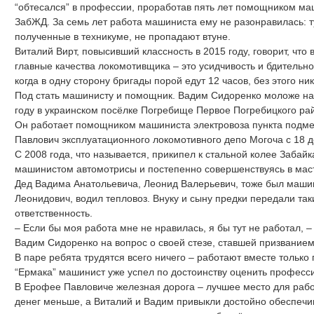
“обтесался” в профессии, проработав пять лет помощником м
ЗабЖД. За семь лет работа машиниста ему не разонравилась: ту
полученные в техникуме, не пропадают втуне.
Виталий Вирт, повысивший классность в 2015 году, говорит, чт
главные качества локомотивщика – это усидчивость и бдительно
когда в одну сторону бригады порой едут 12 часов, без этого ник
Под стать машинисту и помощник. Вадим Сидоренко моложе на
году в украинском посёлке Погребище Первое Погребицкого ра
Он работает помощником машиниста электровоза пункта подм
Павлович эксплуатационного локомотивного депо Могоча с 18 де
С 2008 года, что называется, прикипел к стальной колее Забай
машинистом автомотрисы и постепенно совершенствуясь в мас
Дед Вадима Анатольевича, Леонид Валерьевич, тоже был машин
Леонидович, водил тепловоз. Внуку и сыну предки передали так
ответственность.
– Если бы моя работа мне не нравилась, я бы тут не работал, –
Вадим Сидоренко на вопрос о своей стезе, ставшей призванием
В паре ребята трудятся всего ничего – работают вместе только
“Ермака” машинист уже успел по достоинству оценить професс
В Ерофее Павловиче железная дорога – лучшее место для рабо
денег меньше, а Виталий и Вадим привыкли достойно обеспечив