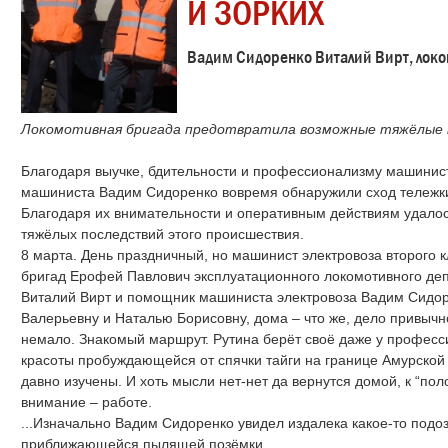
И ЗОРКИХ
Вадим Сидоренко Виталий Вирт, локо
Локомотивная бригада предотвратила возможные тяжёлые 
Благодаря выучке, бдительности и профессионализму машинис
машиниста Вадим Сидоренко вовремя обнаружили сход тележки
Благодаря их внимательности и оперативным действиям удалос
тяжёлых последствий этого происшествия.
8 марта. День праздничный, но машинист электровоза второго 
бригад Ерофей Павлович эксплуатационного локомотивного деп
Виталий Вирт и помощник машиниста электровоза Вадим Сидоре
Валерьевну и Наталью Борисовну, дома – что же, дело привычн
немало. Знакомый маршрут. Рутина берёт своё даже у професс
красоты пробуждающейся от спячки тайги на границе Амурской о
давно изучены. И хоть мысли нет-нет да вернутся домой, к “по
внимание – работе.
...Изначально Вадим Сидоренко увидел издалека какое-то подо
приближающейся пылящей позёмки.