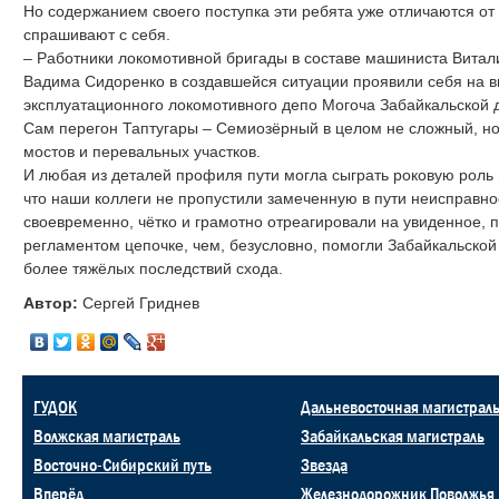
Но содержанием своего поступка эти ребята уже отличаются от 
спрашивают с себя.
– Работники локомотивной бригады в составе машиниста Вита
Вадима Сидоренко в создавшейся ситуации проявили себя на в
эксплуатационного локомотивного депо Могоча Забайкальской 
Сам перегон Таптугары – Семиозёрный в целом не сложный, но 
мостов и перевальных участков.
И любая из деталей профиля пути могла сыграть роковую роль
что наши коллеги не пропустили замеченную в пути неисправнос
своевременно, чётко и грамотно отреагировали на увиденное
регламентом цепочке, чем, безусловно, помогли Забайкальской
более тяжёлых последствий схода.
Автор:
Сергей Гриднев
ГУДОК
Дальневосточная магистрал
Волжская магистраль
Забайкальская магистраль
Восточно-Сибирский путь
Звезда
Вперёд
Железнодорожник Поволжья