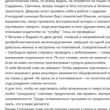
династическая связь, по всему видать, не оборвётся на наших 
Сидоренко, Светлана, вскоре поедет в Читу поступать в Читин
транспорта. Девушка хочет проявить себя в работе с кадрами.
А младший сынишка Виталия Вирт, семилетний Максим, который 
машинистом, начал проявлять восторженный интерес к локомоти
научившись говорить, когда разглядывал в окно идущие мимо д
показывал родителям на “тутуйку”. Гены не проведёшь!
У Виталия и Вадима по двое детей, сложный и напряжённый гр
ерофейпавловичские железнодорожники, живущие на одной улиц
довольны жизнью и настроены на позитивный, созидательный л
– Свободное время стараюсь проводить с ребятишками, – гово
вниманием социальные сети. По его словам, ничто ее заменит 
если за ними постоянно присматривает супруга-домохозяйка.
О себе Виталий тоже не забывает. Чтобы уверенно чувствовать 
этого машинист дома регулярно занимается общефизической по
на глазах у детей. Не прочь он и поотжиматься – по полсотни р
года рождения совсем неплохо.
А для того, чтобы не чувствовать себя затерянным от мира ост
любит “пошуршать” газетами, предпочитая, как правило, мате
направленности. Среди телевизионных программ он предпочита
знать, что в мире делается.
Вадим Сидоренко тоже после поездки спешит к семье и детям,