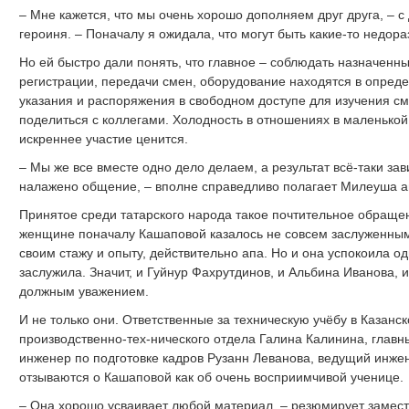
– Мне кажется, что мы очень хорошо дополняем друг друга, – 
героиня. – Поначалу я ожидала, что могут быть какие-то недо
Но ей быстро дали понять, что главное – соблюдать назначенны
регистрации, передачи смен, оборудование находятся в опред
указания и распоряжения в свободном доступе для изучения 
поделиться с коллегами. Холодность в отношениях в маленькой
искреннее участие ценится.
– Мы же все вместе одно дело делаем, а результат всё-таки зав
налажено общение, – вполне справедливо полагает Милеуша а
Принятое среди татарского народа такое почтительное обращен
женщине поначалу Кашаповой казалось не совсем заслуженным
своим стажу и опыту, действительно апа. Но и она успокоила 
заслужила. Значит, и Гуйнур Фахрутдинов, и Альбина Иванова, и
должным уважением.
И не только они. Ответственные за техническую учёбу в Казанс
производственно-тех-нического отдела Галина Калинина, глав
инженер по подготовке кадров Рузанн Леванова, ведущий инже
отзываются о Кашаповой как об очень восприимчивой ученице.
– Она хорошо усваивает любой материал, – резюмирует замест