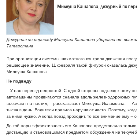
Милеуша Кашапова, дежурный по пере
Дежурная по переезду Милеуша Кашапова уберегла от возм
Татарстана
При организации системы шахматного контроля движения поез
решающее значение. 11 февраля такой фигурой оказалась дежу
Милеуша Кашапова.
Не подведу
– У нас переезд непростой. С одной стороны подъезд к нему по
автомашины продвигаются сначала вдоль железнодорожных путе
въезжают на настил, – рассказывает Милеуша Исламовна. – Ав
тысяч в день. Водители правила нарушают часто. Поэтому, ког
за ними нужно. А когда поезд проходит, то всё внимание ему –
До той поры эффективность его Кашапова представляла тольк
дистанцию и становившимся предметом обсуждения на техучёб