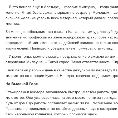
– Я это поняла ещё в Алатыре, – говорит Милеуша, – когда учи
конечно. Я там была самая старшая по возрасту. Молодым, наве
сильное желание усвоить весь материал, который давали препод
кнопках.
За месяц с небольшим, как считает Кашапова, им удалось убеди
значение их профессии на железнодорожном транспорте настоль
определённый миг именно от их действий зависят не только сохр
жизни людей. Приводили убедительные примеры, статистику.
– У меня тогда, можно сказать, представление о смысле жизни п
откровенна Милеуша. – Такой спрос. Такая ответственность. С
Свой первый рабочий день в качестве дежурной по переезду К
километра на станции Кукмор. Не одна, конечно, под присмотр
На Высокой Горе
Стажировка в Кукморе закончилась быстро. Местом работы дл
километре. Она уже освоилась на этом месте почти за три года 
путь от дома до работы составляет целых 80 км. Расписание э
Горы вполне приемлемо: не остаётся длинных пауз в ожидании
свой небольшой коллектив, который сложился здесь.