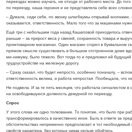
переездах можно изучать, не отходя от рабочего места. До того
по переезду, наша героиня и не представляла себе всех сложно
– Думала, сиди себе, по звонку шлагбаумы открывай кнопками, –
оказывается, ответственность. Мало того что за машинами нужн
Ещё три с небольшим года назад Кашаповой приходилось отвеч
раньше – за прирост веса у свиней, сохранность товара и выру
промтоварном магазинах. Один магазин сгорел в буквальном см
прямом смысле существовать в большом отстроенном доме вдов
ми-нимуму, было тяжело. Вот тогда-то и предложил ей будущий
трудоустройстве на железную дорогу.
– Сразу сказал, что будет непросто, особенно поначалу, – вспо
ответственность велика, и работа непростая. Пообещала, что н
Не подвела. И за те пять месяцев, что работала сигналистом в 
на освободившуюся должность дежурной по переезду.
Спрос
У этого слова не одно толкование. То понятие, что было при ра
трансформировалось в качественно иное. Быть в ответе за пре
обстоятельствах непременно предполагает и тот необходимый 
свойств характера, без которых никак нельзя обойтись.