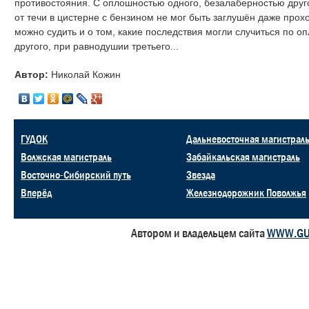
противостояния. С оплошностью одного, безалаберностью друго
от течи в цистерне с бензином не мог быть заглушён даже про
можно судить и о том, какие последствия могли случиться по о
другого, при равнодушии третьего...
Автор:
Николай Кожин
ГУДОК
Дальневосточная магистрал
Волжская магистраль
Забайкальская магистраль
Восточно-Сибирский путь
Звезда
Вперёд
Железнодорожник Поволжья
Автором и владельцем сайта
WWW.GU