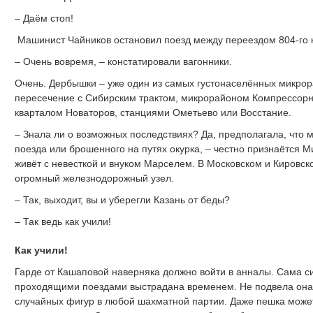
– Даём стоп!
М
ашинист Чайников остановил поезд между переездом 804-го 
– Очень вовремя, – констатировали вагонники.
Очень. Дербышки – уже один из самых густонаселённых микрор
пересечение с Сибирским трактом, микрорайоном Компрессорн
кварталом Новаторов, станциями Ометьево или Восстание.
– Знала ли о возможных последствиях? Да, предполагала, что 
поезда или брошенного на путях окурка, – честно признаётся 
живёт с невесткой и внуком Марселем. В Московском и Кировск
огромный железнодорожный узел.
– Так, выходит, вы и уберегли Казань от беды?
– Так ведь как учили!
Как учили!
Гарде от Кашаповой наверняка должно войти в анналы. Сама с
проходящими поездами выстрадана временем. Не подвела она и
случайных фигур в любой шахматной партии. Даже пешка может