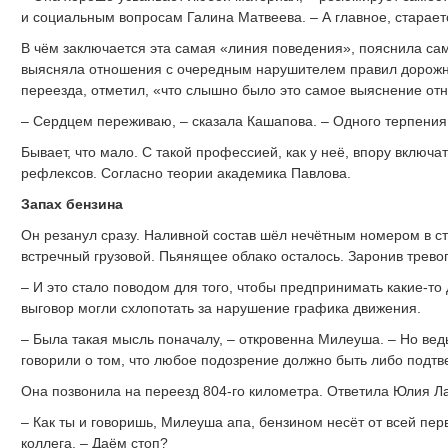
и социальным вопросам Галина Матвеева. – А главное, старае
В чём заключается эта самая «линия поведения», пояснила са
выясняла отношения с очередным нарушителем правил дорожн
переезда, отметил, «что слышно было это самое выяснение от
– Сердцем переживаю, – сказала Кашапова. – Одного терпения
Бывает, что мало. С такой профессией, как у неё, впору включа
рефлексов. Согласно теории академика Павлова.
Запах бензина
Он резанул сразу. Наливной состав шёл нечётным номером в ст
встречный грузовой. Пьянящее облако осталось. Заронив трево
– И это стало поводом для того, чтобы предпринимать какие-то 
выговор могли схлопотать за нарушение графика движения.
– Была такая мысль поначалу, – откровенна Милеуша. – Но ве
говорили о том, что любое подозрение должно быть либо подтв
Она позвонила на переезд 804-го километра. Ответила Юлия Л
– Как ты и говоришь, Милеуша апа, бензином несёт от всей пер
коллега. – Даём стоп?