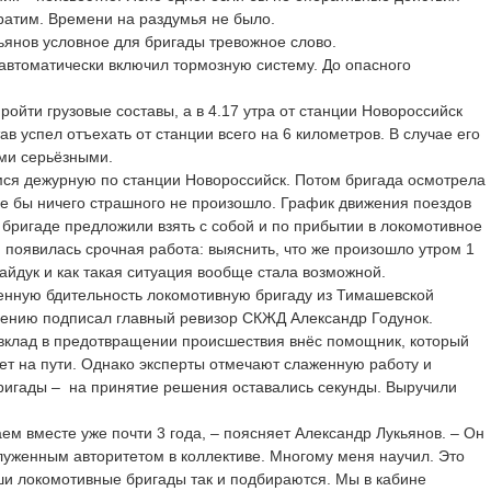
вратим. Времени на раздумья не было.
ьянов условное для бригады тревожное слово.
автоматически включил тормозную систему. До опасного
ройти грузовые составы, а в 4.17 утра от станции Новороссийск
ав успел отъехать от станции всего на 6 километров. В случае его
ми серьёзными.
ся дежурную по станции Новороссийск. Потом бригада осмотрела
де бы ничего страшного не произошло. График движения поездов
бригаде предложили взять с собой и по прибытии в локомотивное
и появилась срочная работа: выяснить, что же произошло утром 1
айдук и как такая ситуация вообще стала возможной.
енную бдительность локомотивную бригаду из Тимашевской
дению подписал главный ревизор СКЖД Александр Годунок.
 вклад в предотвращении происшествия внёс помощник, который
т на пути. Однако эксперты отмечают слаженную работу и
ригады – на принятие решения оставались секунды. Выручили
м вместе уже почти 3 года, – поясняет Александр Лукьянов. – Он
луженным авторитетом в коллективе. Многому меня научил. Это
ши локомотивные бригады так и подбираются. Мы в кабине