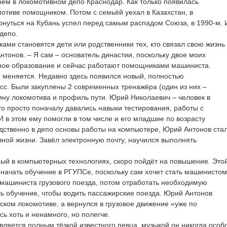
рем в локомотивном депо Краснодар. Как только появилась
мотиве помощником. Потом с семьёй уехал в Казахстан, в
нуться на Кубань успел перед самым распадом Союза, в 1990-м. 
 депо.
ками становятся дети или родственники тех, кто связал свою жизнь
тонов. – Я сам – основатель династии, поскольку двое моих
ое образование и сейчас работают помощниками машиниста.
 меняется. Недавно здесь появился новый, полностью
с. Были закуплены 2 современных тренажёра (один из них –
ину локомотива и профиль пути. Юрий Николаевич – человек в
-то просто поначалу давались навыки тестирования, работы с
И в этом ему помогли в том числе и его младшие по возрасту
едственно в депо основы работы на компьютере, Юрий Антонов ста
вной жизни. Завёл электронную почту, научился выполнять
ный в компьютерных технологиях, скоро пойдёт на повышение. Это
начать обучение в РГУПСе, поскольку сам хочет стать машинистом
 машиниста грузового поезда, потом отработать необходимую
ть обучение, чтобы водить пассажирские поезда. Юрий Антонов
ском локомотиве, а вернулся в грузовое движение «уже по
есь хоть и ненамного, но полегче.
вляется полным тёзкой известного певца, музыкой он никогда особ