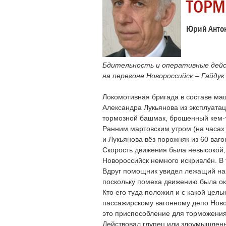
ТОРМ
Юрий Антон
Бдительность и оперативные дейс
на перегоне Новороссийск – Гайдук
Локомотивная бригада в составе ма
Александра Лукьянова из эксплуата
тормозной башмак, брошенный кем-т
Ранним мартовским утром (на часах
и Лукьянова вёз порожняк из 60 ваго
Скорость движения была невысокой,
Новороссийск немного искривлён. В
Вдруг помощник увидел лежащий на 
поскольку помеха движению была ок
Кто его туда положил и с какой цел
пассажирскому вагонному депо Новор
это приспособление для торможения 
Действовал глупец или злоумышленн