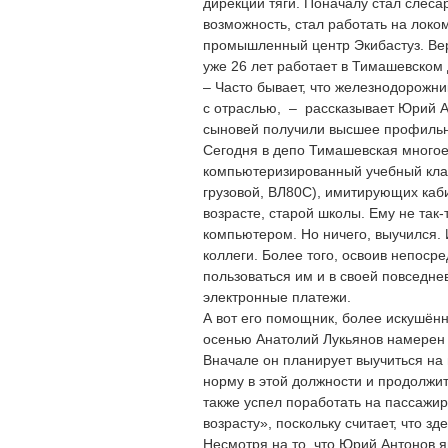
дирекции тяги. Поначалу стал слеса
возможность, стал работать на локо
промышленный центр Экибастуз. Вер
уже 26 лет работает в Тимашевском
– Часто бывает, что железнодорожни
с отраслью, – рассказывает Юрий Ан
сыновей получили высшее профильн
Сегодня в депо Тимашевская многое
компьютеризированный учебный клас
грузовой, ВЛ80С), имитирующих каб
возрасте, старой школы. Ему не так
компьютером. Но ничего, выучился. 
коллеги. Более того, освоив непоср
пользоваться им и в своей повседне
электронные платежи.
А вот его помощник, более искушён
осенью Анатолий Лукьянов намерен 
Вначале он планирует выучиться на
норму в этой должности и продолжи
также успел поработать на пассажир
возрасту», поскольку считает, что зд
Несмотря на то, что Юрий Антонов я