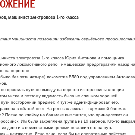
ОЖЕНИЕ
ов, машинист электровоза 1-го класса
твия машиниста позволили избежать серьёзного происшестви
шиниста электровоза 1-го класса Юрия Антонова и помощника
ционного локомотивного депо Тимашевская предотвратили наезд н
о на перегоне.
 было без пяти четыре) локомотив ВЛ80 под управлением Антонова
нов.
 но профиль пути по выезду на перегон из горловины станции
 том числе и поэтому видимость была не слишком хорошей.
пути посторонний предмет. И тут же идентифицировал его,
рашена в жёлтый цвет. На рельсах лежал… тормозной башмак.
ью? Позже по клейму на башмаке выяснится, что принадлежит он
оссийск. Им была закреплена группа из 19 вагонов. Кто-то выкрал
из депо и с неизвестными целями поставил его на путь.
ик – неизвестно. Ясно одно: если бы не оперативные действия