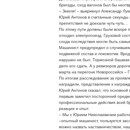
бригады, сход вагонов был бы неот
– Земля! – выкрикнул Александр Лук
Юрий Антонов в считанные секунды 
препятствия не доехали чуть-чуть…
По этому пути должны были вскоре п
отходил электропоезд. Грузовой сост
схода последствия могли быть самы
Машинист предупредил о случившем
подвижной состав и локомотив. Вро
нарушен не был. Тормозной башмак 
депо его сдать. А у ревизоров дорог
марта на перегоне Новороссийск – Г
По итогам расследования за проявл
наградили, представление к награж
Юрий Антонов сказал, что основной
первым заметил посторонний предме
профессиональные действия всей б
реакция и опыт.
– Мы с Юрием Николаевичем работае
–опытный машинист, пользуется зас
можно назвать наставничеством, на