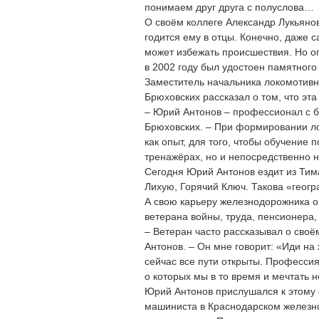
понимаем друг друга с полуслова…
О своём коллеге Александр Лукьянов
годится ему в отцы. Конечно, даже
может избежать происшествия. Но о
в 2002 году был удостоен памятног
Заместитель начальника локомотивн
Брюховских рассказал о том, что эта
– Юрий Антонов – профессионал с б
Брюховских. – При формировании ло
как опыт, для того, чтобы обучение
тренажёрах, но и непосредственно 
Сегодня Юрий Антонов ездит из Тим
Лихую, Горячий Ключ. Такова «геог
А свою карьеру железнодорожника о
ветерана войны, труда, пенсионера
– Ветеран часто рассказывал о своё
Антонов. – Он мне говорит: «Иди на 
сейчас все пути открыты. Профессия
о которых мы в то время и мечтать 
Юрий Антонов прислушался к этому 
машиниста в Краснодарском железно