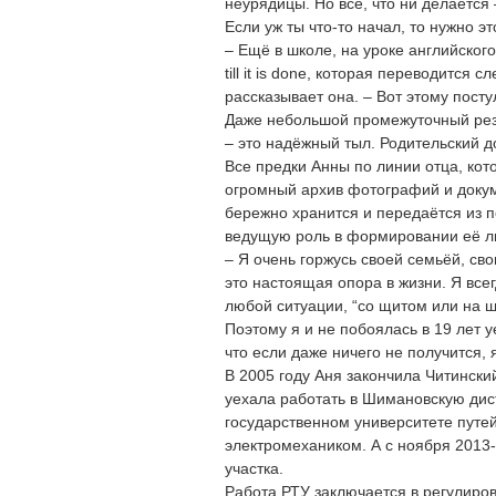
неурядицы. Но всё, что ни делается 
Если уж ты что-то начал, то нужно э
– Ещё в школе, на уроке английского 
till it is done, которая переводится
рассказывает она. – Вот этому посту
Даже небольшой промежуточный резу
– это надёжный тыл. Родительский д
Все предки Анны по линии отца, ко
огромный архив фотографий и докум
бережно хранится и передаётся из п
ведущую роль в формировании её л
– Я очень горжусь своей семьёй, св
это настоящая опора в жизни. Я всег
любой ситуации, “со щитом или на щ
Поэтому я и не побоялась в 19 лет у
что если даже ничего не получится, 
В 2005 году Аня закончила Читинск
уехала работать в Шимановскую ди
государственном университете путей
электромехаником. А с ноября 2013
участка.
Работа РТУ заключается в регулиро