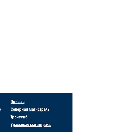
Призыв
к
Северная магистраль
Транссиб
Уральская магистраль