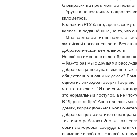
блокировки на протяжённом полигон
– Урульга на восточном направлении
километров.
Коллектив РТУ благодарен своему с
коллеги и подчинённые, за то, что о
– Мне во многом очень помогает мой 
житейской повседневности. Без его 
добровольческой деятельности.
Но всё же именно в волонтёрстве на
– Как-то раз мы с друзьями рассужда
добровольца поступать именно так:
общественно значимых делах? Помни
одном из эпизодов говорит Георгию,
что тот отвечает: “Я поступил как н
это нормальный поступок, а не что-
В “Дороге добра” Анне нашлось мно
домах, коррекционных школах-интер
добровольцев, заботится о ветеран
тех, с кем работают. Это же так нес
обычные коробки, соорудить из них г
внимание и забота – это всё, что ну