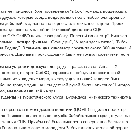
ать не пришлось. Уже проверенная “в бою” команда поддержала
е друзья, которые всегда поддерживают её в любых благородных
 действий, медленно, но верно стали двигаться к цели. Проект
команде совета молодёжи Читинской дистанции СЦБ.
иона СКА СибВО начал свою работу “Полевой кинотеатр”. Кинозал
грамме – четыре фильма: “Офицеры”, “А зори здесь тихие”, “В бой
за Родину”. В течении дня кинотеатр посетили около 300 человек. 
рности. Довольны происходящим были не только посетители, но и
ом мы устроили детскую площадку, – рассказывает Анна. – У
на месте, в парке СибВО, нарисовать победу и повесить свой
понимание и видение мира, к исходу дня в нашей галерее было
бенно тронул один, на нем детской рукой было написано: “Никогда
го, мы понимали: всё не зря.
уденты из туристического клуба “Бурундуки” Читинского техникума
га персонала и молодёжной политики (ЦОМП) выделил проектор,
ила Поисково-спасательная служба Забайкальского края, стулья дл
дистанция СЦБ. Причём всё было выделено совершенно бесплатно.
 Регионального совета молодёжи Забайкальской железной дороги.