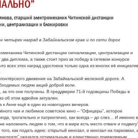
АЛЬНО”
янова, старший электромеханик Читинской дистанции
ии, централизации и блокировки
 четырех наград в Забайкальском крае и по сети дорог
ромеханика Читинской дистанции сигнализации, централизации и
два диплома, а также стоит приз за победу в сетевом конкурсе
то всех этих наград удостоена только одна из многих её инициатив
.
олонтёрского движения на Забайкальской железной дороге. А
обходимых людям акций доброй воли.
, за что они получены. В преддверии 71-й годовщины Победы в
з об этом вдвойне актуален.
а к Анне ещё в один из новогодних вечеров.
лёного чая и любимое советское кино – “Офицеры”, которое
гда, трогательно и патриотично, как всегда – до слез… И именно в
не напомнить людям о том, что в мире есть место отваге и подвигу
ого, как подать идею: открытый кинозал, и кинозал на парковках, 
инотеатр” оказался оптимальным и единственно приемлемым