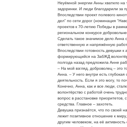
Неуёмной энергии Анны хватило на т
задоринки. И люди благодарили за
Впоследствии проект полевого кинот
дел” по сети дорог (номинация “Нав
проектов к 70-летию Победы в рамка
региональном конкурсе добровольче
Сделать такое значимое дело Анна 
ответственную и напряжённую работ
Впоследствии готовность девушки к 
формирующийся на ЗабЖД волонтёрс
полгода назад предложила Анне раб
– На мой взгляд, доброволец – это т
Анна. – У него внутри есть глубокая
деятельность. Если я это могу, то п
Конечно, Анна, как и все люди, ста
волонтёрство с работой очень трудн
вопрос в расстановке приоритетов, с
средства. Главное – захотеть.
Девушка признаётся, что по своей н
лежит позитивное отношение к миру,
другим человеком, на её активность 