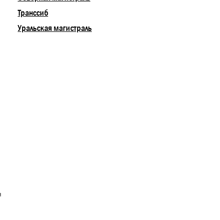
Транссиб
Уральская магистраль
И
я