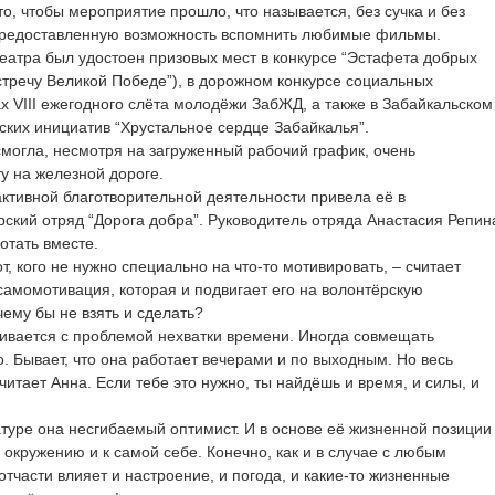
о, чтобы мероприятие прошло, что называется, без сучка и без
 предоставленную возможность вспомнить любимые фильмы.
еатра был удостоен призовых мест в конкурсе “Эстафета добрых
стречу Великой Победе”), в дорожном конкурсе социальных
х VIII ежегодного слёта молодёжи ЗабЖД, а также в Забайкальском
ских инициатив “Хрустальное сердце Забайкалья”.
смогла, несмотря на загруженный рабочий график, очень
у на железной дороге.
активной благотворительной деятельности привела её в
кий отряд “Дорога добра”. Руководитель отряда Анастасия Репин
отать вместе.
от, кого не нужно специально на что-то мотивировать, – считает
 самомотивация, которая и подвигает его на волонтёрскую
очему бы не взять и сделать?
лкивается с проблемой нехватки времени. Иногда совмещать
о. Бывает, что она работает вечерами и по выходным. Но весь
читает Анна. Если тебе это нужно, ты найдёшь и время, и силы, и
атуре она несгибаемый оптимист. И в основе её жизненной позиции
 окружению и к самой себе. Конечно, как и в случае с любым
отчасти влияет и настроение, и погода, и какие-то жизненные