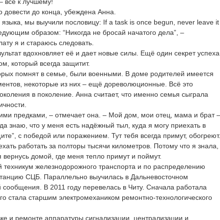
– всё к лучшему!
то довести до конца, убеждена Анна.
языка, мы выучили пословицу: If a task is once begun, never leave it
 следующим образом: “Никогда не бросай начатого дела”, –
лату я и стараюсь следовать.
льтат вдохновляет её и дает новые силы. Ещё один секрет успеха
ом, который всегда защитит.
торых помнят в семье, были военными. В доме родителей имеется
ентов, некоторые из них – ещё дореволюционные. Всё это
околения в поколение. Анна считает, что именно семья сыграла
ичности.
оими предками, – отмечает она. – Мой дом, мои отец, мама и брат 
да знаю, что у меня есть надёжный тыл, куда я могу приехать в
ите”, с победой или поражением. Тут тебя всегда примут, обогреют
ехать работать за полторы тысячи километров. Потому что я знала,
я вернусь домой, где меня тепло примут и поймут.
ий техникум железнодорожного транспорта и по распределению
станцию СЦБ. Параллельно выучилась в Дальневосточном
 сообщения. В 2011 году перевелась в Читу. Сначала работала
-го стала старшим электромехаником ремонтно-технологического
вке и ремонте аппаратуры сигнализации, централизации и