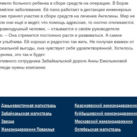
яжело больного ребенка в сборе средств на операцию. В Борзе
тяжёлое заболевание. Её папа работает в дистанции инженерных
оже принял участие в сборе средств на лечение Ангелины. Мир не
ли они ещё и видят, что помощь адресная, то охотно откликаются.
еравнодушный человек, – отзывается о своём руководителе
. – Она стремится постоянно расти и развиваться. А самое
и улыбчива. Ей хорошо и радостно так жить. Не получая взамен от
риальной выгоды, она чувствует себя удовлетворённой. Хотелось
няка, это так и будет.
ективного сотрудника Забайкальской дороги Анны Емельяновой
 люди нужны компании.
Дальневосточная магистраль
Красноярский железнодорожник
Забайкальская магистраль
Куйбышевский железнодорожни
Звезда
Московский железнодорожник
Железнодорожник Поволжья
Октябрьская магистраль