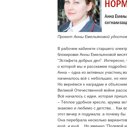
НОРМ
Анна Емель
сигнализац
Проект Анны Емельяновой удостоен
В рабочем кабинете старшего элект
блокировки Анны Емельяновой висят 
“Эстафета добрых дел”. Интересно, ч
о которой мы и расскажем подробно
Анна – одна из активных участниц в
начиналось всё с небольших, но не
Но вернёмся к наградам и объясним
Великой Отечественной войне расска
Всё началось с идеи, которая пришл
– Тёплое удобное кресло, кружка зе
знакомо и любимо с детства… Как все
этот вечер я подумала: а почему бы 
Она перебрала несколько вариантов т
ещё, и ещё… Но именно “Полевой к