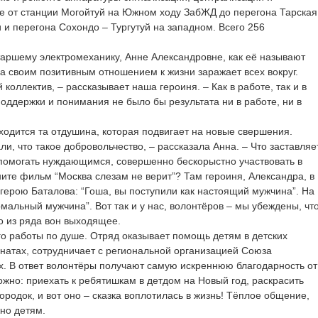
е от станции Могойтуй на Южном ходу ЗабЖД до перегона Тарская
 и перегона Сохондо – Тургутуй на западном. Всего 256
таршему электромеханику, Анне Александровне, как её называют
на своим позитивным отношением к жизни заражает всех вокруг.
коллектив, – рассказывает наша героиня. – Как в работе, так и в
поддержки и понимания не было бы результата ни в работе, ни в
ходится та отдушина, которая подвигает на новые свершения.
ли, что такое добровольчество, – рассказала Анна. – Что заставляе
 помогать нуждающимся, совершенно бескорыстно участвовать в
те фильм “Москва слезам не верит”? Там героиня, Александра, в
 герою Баталова: “Гоша, вы поступили как настоящий мужчина”. На
ормальный мужчина”. Вот так и у нас, волонтёров – мы убеждены, чт
то из ряда вон выходящее.
го работы по душе. Отряд оказывает помощь детям в детских
натах, сотрудничает с региональной организацией Союза
ах. В ответ волонтёры получают самую искреннюю благодарность от
ложно: приехать к ребятишкам в детдом на Новый год, раскрасить
ородок, и вот оно – сказка воплотилась в жизнь! Тёплое общение,
жно детям.