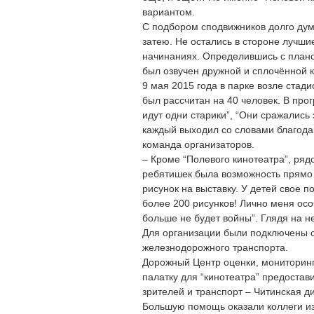
вариантом.
С подбором сподвижников долго дум
затею. Не остались в стороне лучши
начинаниях. Определившись с планом
был озвучен дружной и сплочённой 
9 мая 2015 года в парке возле стад
был рассчитан на 40 человек. В про
идут одни старики”, “Они сражались 
каждый выходил со словами благода
команда организаторов.
– Кроме “Полевого кинотеатра”, ряд
ребятишек была возможность прямо 
рисунок на выставку. У детей свое 
более 200 рисунков! Лично меня осо
больше не будет войны”. Глядя на не
Для организации были подключены ст
железнодорожного транспорта.
Дорожный Центр оценки, мониторин
палатку для “кинотеатра” предостав
зрителей и транспорт – Читинская 
Большую помощь оказали коллеги из