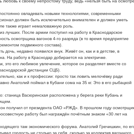
дь любовь к своему непростому труду, ведь «нельзя быть на осмотр
 постоянно овладевать новыми технологиями, современными
сионал должен быть исключительно внимателен и должен уметь
еле также играет немаловажную роль.
из лучших. После армии поступил на работу в Краснодарское
ность осмотрщика вагонов 4-го разряда (в то время предприятие
 ремонтом подвижного состава).
ь дочь, недавно появился внук. Живёт он, как и в детстве, в
а. На работу в Краснодар добирается на электричке.
, это его любимое увлечение, которое он разделяет вместе со
Краснодарской дистанции СЦБ).
тельно, как и к профессии: просто так ловить мелочёвку ради
авно Анатолий поймал в Кубани сома на 35 кг. Это в его рыбацкой
адо: станица Васюринская расположена у берега реки Кубань и
лищем.
 он получил от президента ОАО «РЖД». В прошлом году осмотрщи
росовестную работу был награждён почётным знаком «30 лет на
оходящего там экономического форума. Анатолий Гречишкин, по ег
вал гордость не столько за себя, сколько за коллектив вагонного