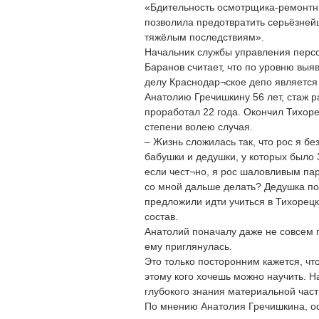
«Бдительность осмотрщика-ремонтни
позволила предотвратить серьёзней
тяжёлым последствиям».
Начальник службы управления перс
Баранов считает, что по уровню вы
делу Краснодар¬ское депо является
Анатолию Гречишкину 56 лет, стаж р
проработал 22 года. Окончил Тихоре
степени волею случая.
– Жизнь сложилась так, что рос я бе
бабушки и дедушки, у которых было 
если чест¬но, я рос шаловливым пар
со мной дальше делать? Дедушка по
предложили идти учиться в Тихорец
состав.
Анатолий поначалу даже не совсем п
ему приглянулась.
Это только посторонним кажется, что
этому кого хочешь можно научить. 
глубокого знания материальной част
По мнению Анатолия Гречишкина, о