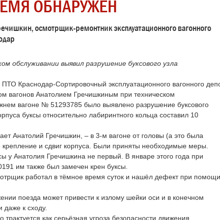
ЕМЯ ОБНАРУЖЕН
речишкин, осмотрщик-ремонтник эксплуатационного вагонного
одар
ом обслуживании выявил разрушение буксового узла
а ПТО Краснодар-Сортировочный эксплуатационного вагонного деп
м вагонов Анатолием Гречишкиным при техническом
жнем вагоне № 51293785 было выявлено разрушение буксового
орпуса буксы относительно лабиринтного кольца составил 10
ает Анатолий Гречишкин, – в 3-м вагоне от головы (а это была
 крепление и сдвиг корпуса. Были приняты необходимые меры.
ы у Анатолия Гречишкина не первый. В январе этого года при
191 им также был замечен крен буксы.
смотрщик работал в тёмное время суток и нашёл дефект при помощ
ении поезда может привести к излому шейки оси и в конечном
и даже к сходу.
 трактуется как серьёзная угроза безопасности движения.