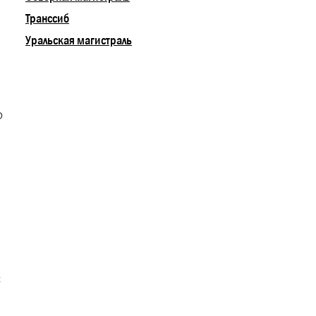
Транссиб
Уральская магистраль
О
х