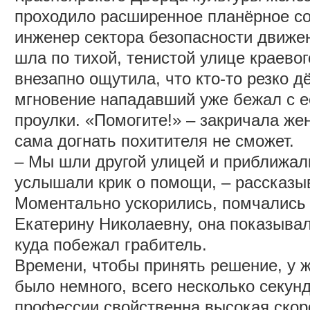
проходило расширенное планёрное с
инженер сектора безопасности движе
шла по тихой, тенистой улице краевог
внезапно ощутила, что кто-то резко дё
мгновение нападавший уже бежал с её
проулки. «Помогите!» ‒ закричала же
сама догнать похитителя не сможет.
‒ Мы шли другой улицей и приближали
услышали крик о помощи, ‒ рассказы
Моментально ускорились, помчались 
Екатерину Николаевну, она показывала
куда побежал грабитель.
Времени, чтобы принять решение, у 
было немного, всего несколько секун
профессии свойственна высокая скор