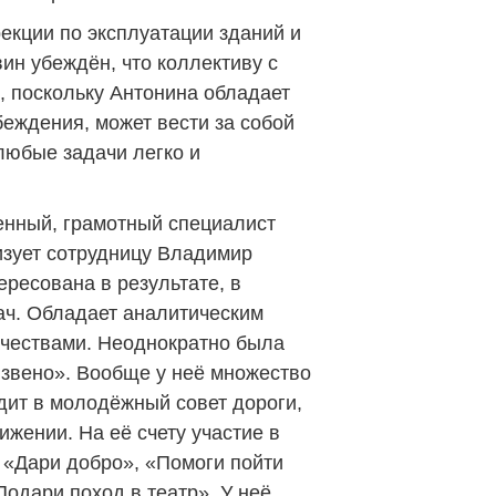
екции по эксплуатации зданий и
н убеждён, что коллективу с
, поскольку Антонина обладает
беждения, может вести за собой
любые задачи легко и
енный, грамотный специалист
ризует сотрудницу Владимир
ересована в результате, в
ач. Обладает аналитическим
чествами. Неоднократно была
 звено». Вообще у неё множество
дит в молодёжный совет дороги,
ижении. На её счету участие в
к «Дари добро», «Помоги пойти
Подари поход в театр». У неё