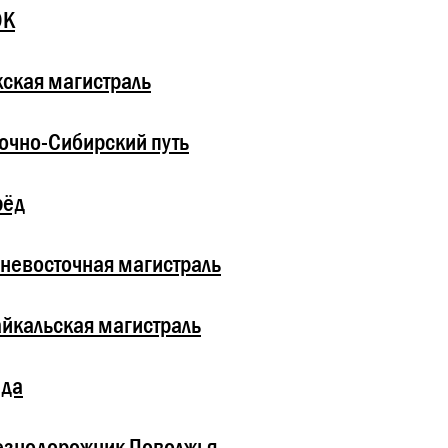
ОК
ская магистраль
очно-Сибирский путь
рёд
невосточная магистраль
йкальская магистраль
зда
езнодорожник Поволжья