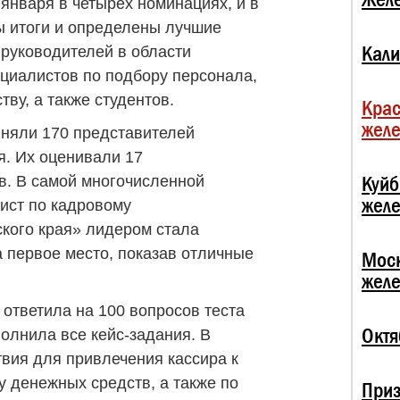
января в четырёх номинациях, и в
ы итоги и определены лучшие
Кали
 руководителей в области
циалистов по подбору персонала,
ву, а также студентов.
Крас
жел
иняли 170 представителей
я. Их оценивали 17
Куй
в. В самой многочисленной
жел
ист по кадровому
кого края» лидером стала
 первое место, показав отличные
Мос
жел
тветила на 100 вопросов теста
Октя
олнила все кейс-задания. В
твия для привлечения кассира к
у денежных средств, а также по
При