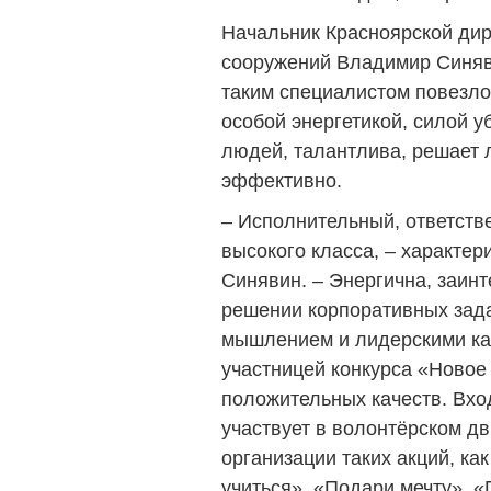
Начальник Красноярской дир
сооружений Владимир Синяви
таким специалистом повезло
особой энергетикой, силой у
людей, талантлива, решает 
эффективно.
– Исполнительный, ответств
высокого класса, – характе
Синявин. – Энергична, заинт
решении корпоративных зад
мышлением и лидерскими ка
участницей конкурса «Новое
положительных качеств. Вхо
участвует в волонтёрском дв
организации таких акций, ка
учиться», «Подари мечту», «