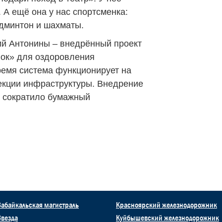
 А ещё она у нас спортсменка:
админтон и шахматы.
ий Антонины – внедрённый проект
ок» для оздоровления
ремя система функционирует на
екции инфраструктуры. Внедрение
о сократило бумажный
Забайкальская магистраль
Красноярский железнодорожник
Звезда
Куйбышевский железнодорожник