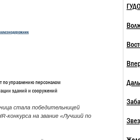
ГУД
Волж
железнодорожник
Вост
Впе
Даль
ст по управлению персоналом
тации зданий и сооружений
Заба
ница стала победительницей
R-конкурса на звание «Лучший по
Зве
Жел