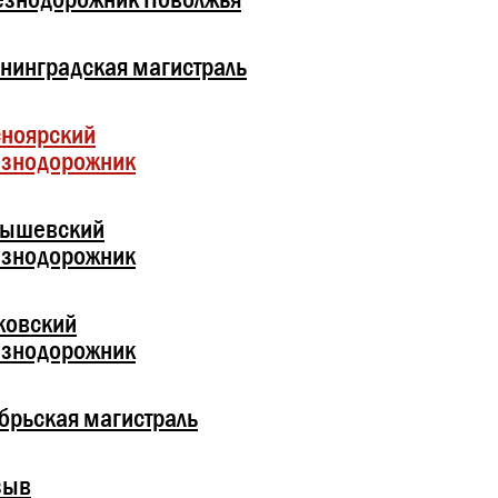
нинградская магистраль
ноярский
езнодорожник
бышевский
езнодорожник
ковский
езнодорожник
брьская магистраль
зыв