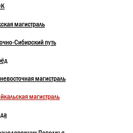
ОК
ская магистраль
очно-Сибирский путь
рёд
невосточная магистраль
йкальская магистраль
зда
езнодорожник Поволжья