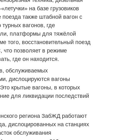
бензорезная техника, дизельная
«летучки» на базе грузовиков
 поезда также штабной вагон с
 турных вагонов, где
ели, платформы для тяжёлой
ме того, восстановительный поезд
 что позволяет в режиме
ть, где он находится.
ов, обслуживаемых
ми, дислоцируются вагоны
Это крытые вагоны, в которых
ание для ликвидации последствий
инского региона ЗабЖД работают
да, дислоцированных на станциях
асток обслуживания