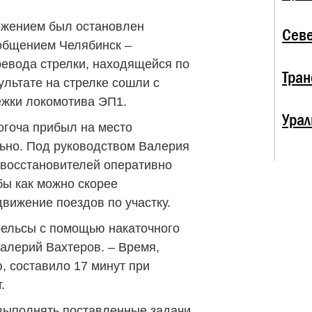
ожением был остановлен
Севе
общением Челябинск –
ревода стрелки, находящейся по
Тран
ультате на стрелке сошли с
ежки локомотива ЭП1.
Урал
огоча прибыл на место
ьно. Под руководством Валерия
 восстановителей оперативно
бы как можно скорее
вижение поездов по участку.
рельсы с помощью накаточного
Валерий Вахтеров. – Время,
, составило 17 минут при
.
выполнять поставленные задачи