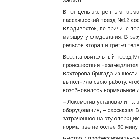
ЗабЖД.
В тот день экстренным торм
пассажирский поезд №12 со
Владивосток, по причине пе
маршруту следования. В рез
рельсов вторая и третья тел
Восстановительный поезд М
происшествия незамедлител
Вахтерова бригада из шести
выполнила свою работу, что
возобновилось нормальное д
– Локомотив установили на 
оборудования, – рассказал 
затраченное на эту операцию
нормативе не более 60 минут
Быстро и профессионально 