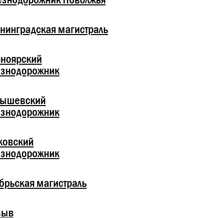
нинградская магистраль
ноярский
езнодорожник
бышевский
езнодорожник
ковский
езнодорожник
брьская магистраль
зыв