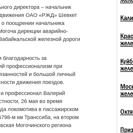
ьного директора – начальник
и движения ОАО «РЖД» Шевкет
Кали
 о поощрении начальника
Могоча дирекции аварийно-
Крас
Забайкальской железной дороги
жел
 благодарность за
Куй
кий профессионализм при
жел
язанностей и большой личный
сности движения поездов.
Мос
жел
ь и профессионал Валерий
стности, 26 мая во время
да локомотива в пассажирском
Октя
6798-м км Транссиба, на втором
евская Могочинского региона
При