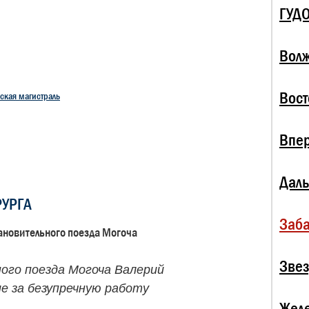
ГУД
Волж
Вост
ская магистраль
Впе
Даль
РУРГА
Заба
ановительного поезда Могоча
Зве
ого поезда Могоча Валерий
е за безупречную работу
Жел