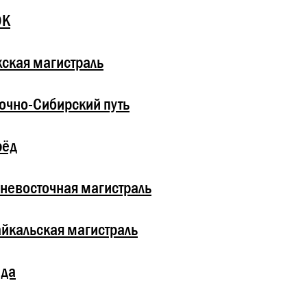
ОК
ская магистраль
очно-Сибирский путь
рёд
невосточная магистраль
йкальская магистраль
зда