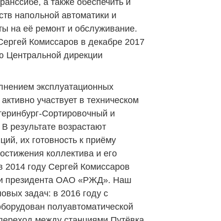
Транссибе, а также обеспечить и
ств напольной автоматики и
ты на её ремонт и обслуживание.
 Сергей Комиссаров в декабре 2017
ю Центральной дирекции
лнением эксплуатационных
активно участвует в техническом
теринбург-Сортировочный и
 В результате возрастают
ций, их готовность к приёму
остижения коллектива и его
в 2014 году Сергей Комиссаров
ти президента ОАО «РЖД». Наш
овых задач: в 2016 году с
оборудован полуавтоматической
переход между станциями Путёвка