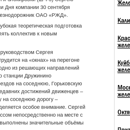
Жел
и Дня компании 30 сентября
лезнодорожник ОАО «РЖД».
Кали
убокая теоретическая подготовка
ять коллектив к новым
Крас
жел
 руководством Сергея
рудится на «окнах» на перегоне
Куй
 одно из решающих направлений
жел
о станции Дружинино
ездов на соседнюю, Горьковскую
Мос
недавних достижений движенцев –
жел
у на соседнюю дорогу –
деляется особое внимание. Сергей
Октя
ссом непосредственно на месте с
я выполнены значительные объёмы
При