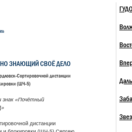
ГУД
Волж
аль
Вост
Впе
ЬНО ЗНАЮЩИЙ СВОЁ ДЕЛО
ердловск-Сортировочной дистанции
Даль
кировки (ШЧ-5)
Заба
и знак «Почётный
Д»
Зве
тировочной дистанции
и и блокировки (ШЧ-5) Сергею