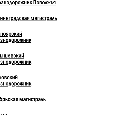
езнодорожник Поволжья
нинградская магистраль
ноярский
езнодорожник
бышевский
езнодорожник
ковский
езнодорожник
брьская магистраль
зыв