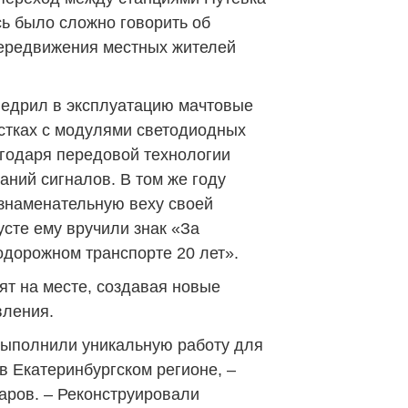
сь было сложно говорить об
передвижения местных жителей
внедрил в эксплуатацию мачтовые
стках с модулями светодиодных
агодаря передовой технологии
аний сигналов. В том же году
знаменательную веху своей
усте ему вручили знак «За
одорожном транспорте 20 лет».
ят на месте, создавая новые
вления.
 выполнили уникальную работу для
в Екатеринбургском регионе, –
аров. – Реконструировали