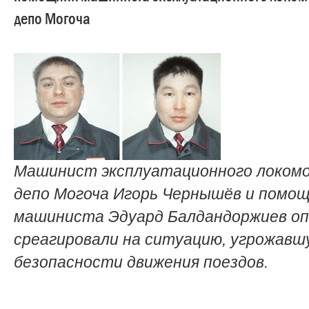
депо Могоча
Машинист эксплуатационного локом
депо Могоча Игорь Чернышёв и помо
машиниста Эдуард Балдандоржиев о
среагировали на ситуацию, угрожавш
безопасности движения поездов.