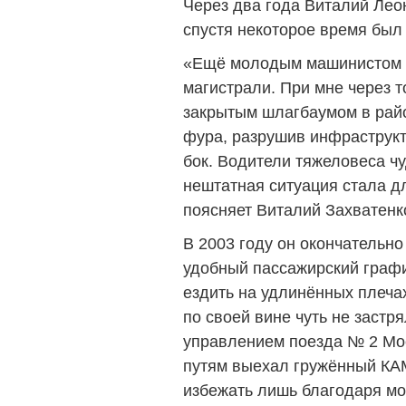
Через два года Виталий Леон
спустя некоторое время был
«Ещё молодым машинистом с
магистрали. При мне через 
закрытым шлагбаумом в рай
фура, разрушив инфраструкту
бок. Водители тяжеловеса ч
нештатная ситуация стала д
поясняет Виталий Захватенк
В 2003 году он окончательно
удобный пассажирский графи
ездить на удлинённых плечах
по своей вине чуть не застр
управлением поезда № 2 Мос
путям выехал гружённый КА
избежать лишь благодаря м