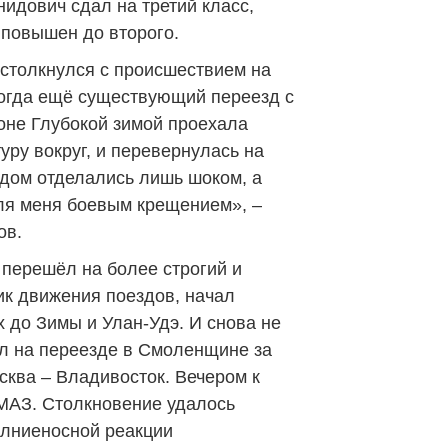
идович сдал на третий класс,
 повышен до второго.
толкнулся с происшествием на
тогда ещё существующий переезд с
оне Глубокой зимой проехала
ру вокруг, и перевернулась на
удом отделались лишь шоком, а
ля меня боевым крещением», –
ов.
 перешёл на более строгий и
к движения поездов, начал
 до Зимы и Улан-Удэ. И снова не
ял на переезде в Смоленщине за
ква – Владивосток. Вечером к
МАЗ. Столкновение удалось
олниеносной реакции