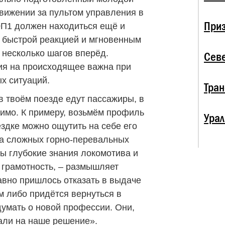
движении за пультом управления в
При
ЭП1 должен находиться ещё и
 быстрой реакцией и мгновенным
несколько шагов вперёд.
Севе
ия на происходящее важна при
х ситуаций.
Тран
в твоём поезде едут пассажиры, в
имо. К примеру, возьмём профиль
Урал
ездке можно ощутить на себе его
 на сложных горно-перевальных
мы глубокие знания локомотива и
 грамотность, – размышляет
авно пришлось отказать в выдаче
м либо придётся вернуться в
думать о новой профессии. Они,
вали на наше решение».