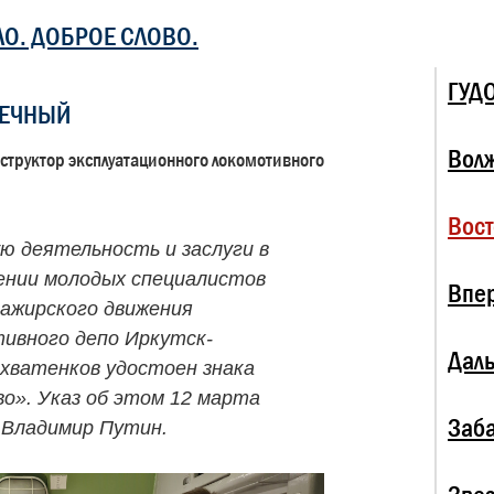
ЛО. ДОБРОЕ СЛОВО.
ГУД
ПЕЧНЫЙ
Волж
структор эксплуатационного локомотивного
Вост
ю деятельность и заслуги в
ении молодых специалистов
Впе
ажирского движения
ивного депо Иркутск-
Даль
хватенков удостоен знака
о». Указ об этом 12 марта
Заба
 Владимир Путин.