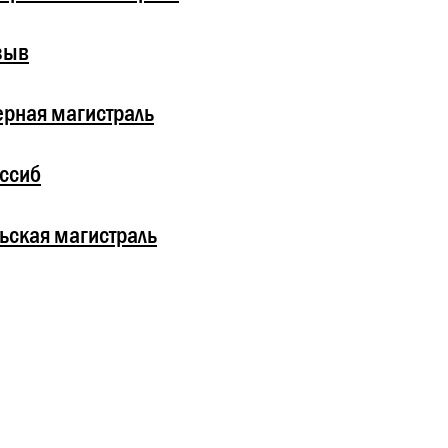
зыв
рная магистраль
ссиб
ьская магистраль