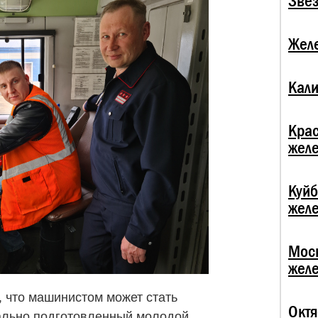
Зве
Жел
Кали
Кра
жел
Куй
жел
Мос
жел
, что машинистом может стать
Октя
рально подготовленный молодой