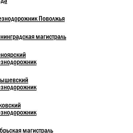
зда
езнодорожник Поволжья
нинградская магистраль
сноярский
езнодорожник
бышевский
езнодорожник
ковский
езнодорожник
брьская магистраль