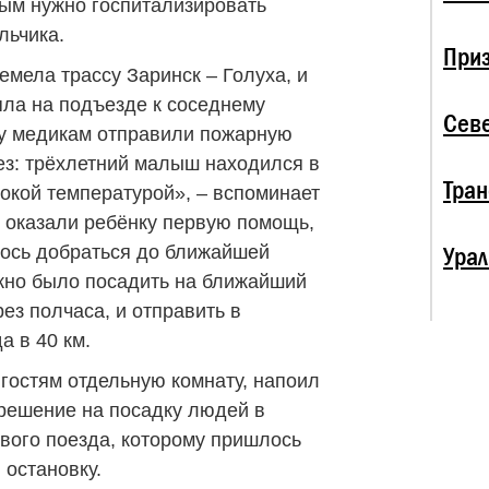
рым нужно госпитализировать
льчика.
При
емела трассу Заринск – Голуха, и
яла на подъезде к соседнему
Севе
чу медикам отправили пожарную
з: трёхлетний малыш находился в
Тран
сокой температурой», – вспоминает
 оказали ребёнку первую помощь,
Урал
лось добраться до ближайшей
ожно было посадить на ближайший
ез полчаса, и отправить в
а в 40 км.
гостям отдельную комнату, напоил
зрешение на посадку людей в
вого поезда, которому пришлось
 остановку.