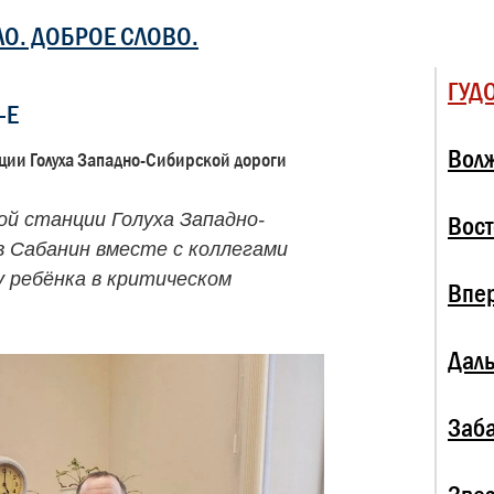
ЛО. ДОБРОЕ СЛОВО.
ГУД
-Е
Волж
ции Голуха Западно-Сибирской дороги
ой станции Голуха Западно-
Вост
в Сабанин вместе с коллегами
у ребёнка в критическом
Впе
Даль
Заба