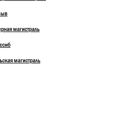
зыв
рная магистраль
ссиб
ьская магистраль