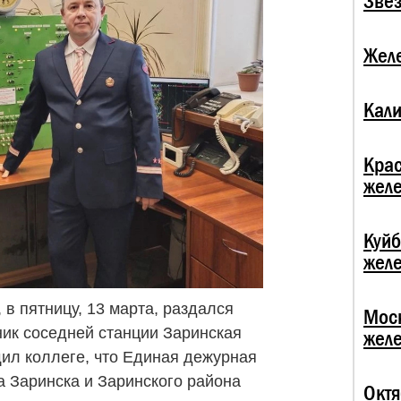
Зве
Жел
Кали
Кра
жел
Куй
жел
в пятницу, 13 марта, раздался
Мос
ик соседней станции Заринская
жел
ил коллеге, что Единая дежурная
а Заринска и Заринского района
Октя