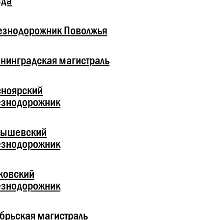
зда
езнодорожник Поволжья
нинградская магистраль
сноярский
езнодорожник
бышевский
езнодорожник
ковский
езнодорожник
брьская магистраль