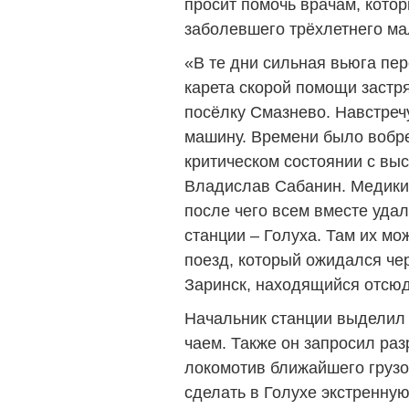
просит помочь врачам, кото
заболевшего трёхлетнего ма
«В те дни сильная вьюга пер
карета скорой помощи застр
посёлку Смазнево. Навстре
машину. Времени было вобре
критическом состоянии с вы
Владислав Сабанин. Медики
после чего всем вместе уда
станции – Голуха. Там их м
поезд, который ожидался чер
Заринск, находящийся отсюд
Начальник станции выделил 
чаем. Также он запросил ра
локомотив ближайшего грузо
сделать в Голухе экстренную