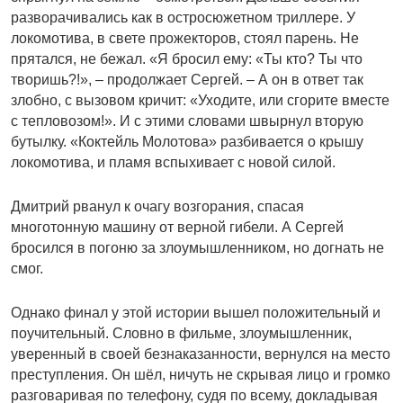
разворачивались как в остросюжетном триллере. У
локомотива, в свете прожекторов, стоял парень. Не
прятался, не бежал. «Я бросил ему: «Ты кто? Ты что
творишь?!», – продолжает Сергей. – А он в ответ так
злобно, с вызовом кричит: «Уходите, или сгорите вместе
с тепловозом!». И с этими словами швырнул вторую
бутылку. «Коктейль Молотова» разбивается о крышу
локомотива, и пламя вспыхивает с новой силой.
Дмитрий рванул к очагу возгорания, спасая
многотонную машину от верной гибели. А Сергей
бросился в погоню за злоумышленником, но догнать не
смог.
Однако финал у этой истории вышел положительный и
поучительный. Словно в фильме, злоумышленник,
уверенный в своей безнаказанности, вернулся на место
преступления. Он шёл, ничуть не скрывая лицо и громко
разговаривая по телефону, судя по всему, докладывая