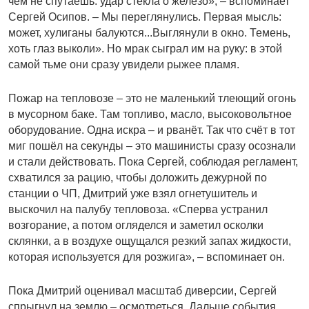
чем не спутаешь: удар стекла о железо», – вспоминает
Сергей Осипов. – Мы переглянулись. Первая мысль:
может, хулиганы балуются...Выглянули в окно. Темень,
хоть глаз выколи». Но мрак сыграл им на руку: в этой
самой тьме они сразу увидели рыжее пламя.
Пожар на тепловозе – это не маленький тлеющий огонь
в мусорном баке. Там топливо, масло, высоковольтное
оборудование. Одна искра – и рванёт. Так что счёт в тот
миг пошёл на секунды – это машинисты сразу осознали
и стали действовать. Пока Сергей, соблюдая регламент,
схватился за рацию, чтобы доложить дежурной по
станции о ЧП, Дмитрий уже взял огнетушитель и
выскочил на палубу тепловоза. «Сперва устранил
возгорание, а потом огляделся и заметил осколки
склянки, а в воздухе ощущался резкий запах жидкости,
которая используется для розжига», – вспоминает он.
Пока Дмитрий оценивал масштаб диверсии, Сергей
спрыгнул на землю – осмотреться. Дальше события