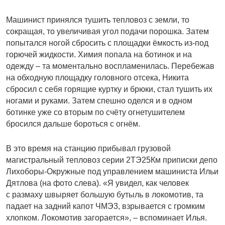
Машинист принялся тушить тепловоз с земли, то
сокращая, то увеличивая угол подачи порошка. Затем
попытался ногой сбросить с площадки ёмкость из-под
горючей жидкости. Химия попала на ботинок и на
одежду – та моментально воспламенилась. Перебежав
на обходную площадку головного отсека, Никита
сбросил с себя горящие куртку и брюки, стал тушить их
ногами и руками. Затем спешно оделся и в одном
ботинке уже со вторым по счёту огнетушителем
бросился дальше бороться с огнём.
В это время на станцию прибывал грузовой
магистральный тепловоз серии 2ТЭ25Км приписки депо
Лихоборы-Окружные под управлением машиниста Ильи
Дятлова (на фото слева). «Я увидел, как человек
с размаху швыряет большую бутыль в локомотив, та
падает на задний капот ЧМЭ3, взрывается с громким
хлопком. Локомотив загорается», – вспоминает Илья.