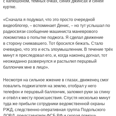
с капюшоном, тёмных очках, синих джинсах и синей
куртке.
«Сначала я подумал, что это просто очередной
видеоблогер, – вспоминает Денис, – но тут услышал по
радиосвязи сообщение машиниста маневрового
локомотива о попытке поджога. Я сделал движение
в сторону снимавшего. Тот бросился бежать. Стало
очевидно, что это и есть злоумышленник. В течение трёх
минут я преследовал его, и, когда наконец догнал, тот
неожиданно развернулся и распылил перцовый
баллончик мне в лицо».
Несмотря на сильное жжение в глазах, движенец смог
повалить поджигателя на землю, отобрал у него
телефон и перцовый баллончик, заломил руки за спину
и отвёл к месту происшествия. Спустя несколько минут
туда же прибыли сотрудники ведомственной охраны
РЖД, следственно-оперативная группа Подольского
ЛОВД, представители ФСБ РФ и скорая помощь.