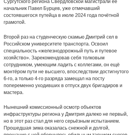
Сургутского региона Свердловской магистрали её
начальник Павел Бурцев, уже отмечавший
состоявшегося путейца в июле 2024 года почётной
грамотой.
Второй раз на студенческую скамью Дмитрий сел в
Российском университете транспорта. Освоил
специальность «железнодорожный путь и путевое
хозяйство». Зарекомендовав себя толковым
сотрудником, умеющим ладить с коллегами, он ещё
монтёром пути не высшего, впоследствии достигнутого
6-го, а только 4-го разряда замещал на посту
попеременно уходивших в отпуск двух бригадиров и
мастера.
Нынешний комиссионный осмотр объектов
инфраструктуры региона у Дмитрия далеко не первый,
но в этот раз стал для него серьёзным испытанием.
Прошедшая зима оказалась снежной и долгой,
прощание с ней обернулось обильным таянием снегов.