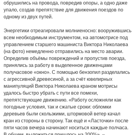
обрушились на провода, повредив опоры, а одно даже
упало, создав препятствие для движения поездов по
одному из двух путей.
Энергетики отреагировали молниеносно: вооружившись
всем необходимым инст­рументом, на автомотрисе под
управлением старшего машиниста Виктора Николаева
(на фото) немедленно отправились на место аварии.
Определив объёмы повреждений и пропустив поезда,
принялись за работу в выделенное движенцами
получасовое «окно». С помощью бензопил разделались
с агрессивной древесиной, а за счёт ювелирных
манипуляций Виктора Николаева краном мотрисы
удалось быстро убрать с пути все помехи,
препятствующие движению. «Работу осложняли как
погодные условия, так и сжатые сроки: обломки
деревьев были скользкими, штормовой ветер качал
кран из стороны в сторону. Так ещё и «Лас­точки» после
пяти часов вечера начинают носиться каждые полчаса.
В общем, выложиться пришлось на 200%», –