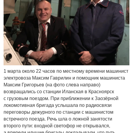
1 марта около 22 часов по местному времени машинист
электровоза Максим Гаврилин и помощник машиниста
Максим Григорьев (на фото слева направо)
возвращались со станции Иланская в Красноярск
с грузовым поездом. При приближении к Заозёрной
локомотивная бригада услышала по радио­связи
переговоры дежурного по станции с машинистом
встречного поезда. Речь шла о ложной занятости
второго пути: входной светофор не открывался,
а впереди идущие бригады докладывали, что путь