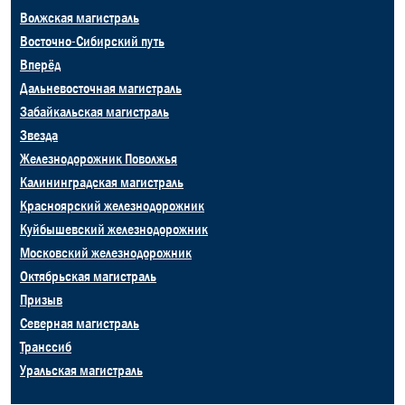
Волжская магистраль
Восточно-Сибирский путь
Вперёд
Дальневосточная магистраль
Забайкальская магистраль
Звезда
Железнодорожник Поволжья
Калининградская магистраль
Красноярский железнодорожник
Куйбышевский железнодорожник
Московский железнодорожник
Октябрьская магистраль
Призыв
Северная магистраль
Транссиб
Уральская магистраль