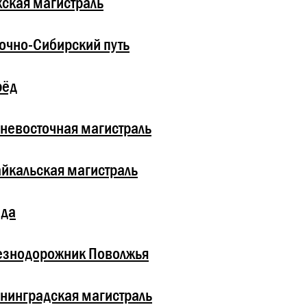
ская магистраль
очно-Сибирский путь
рёд
невосточная магистраль
йкальская магистраль
зда
езнодорожник Поволжья
нинградская магистраль