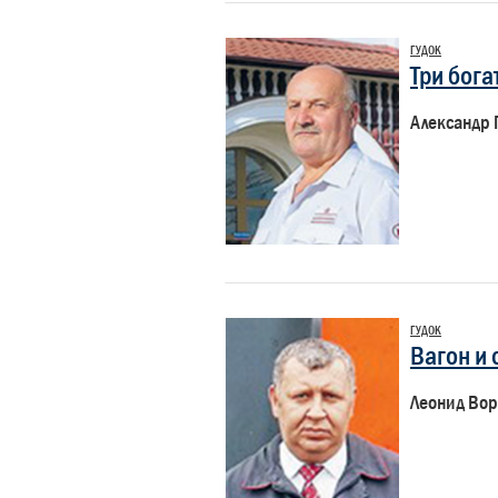
ГУДОК
Три бога
Александр 
ГУДОК
Вагон и
Леонид Во