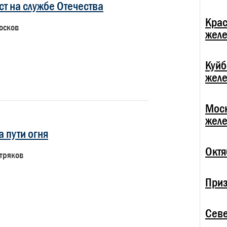
т на службе Отечества
Крас
осков
жел
Куй
жел
Мос
жел
а пути огня
Октя
тряков
При
Севе