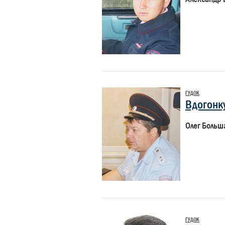
ГУДОК
Вдогонк
Олег Больш
ГУДОК