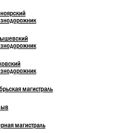
ноярский
езнодорожник
бышевский
езнодорожник
ковский
езнодорожник
брьская магистраль
зыв
рная магистраль