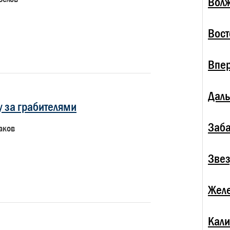
Волж
Вост
Впе
Даль
у за грабителями
Заба
аков
Зве
Жел
Кали