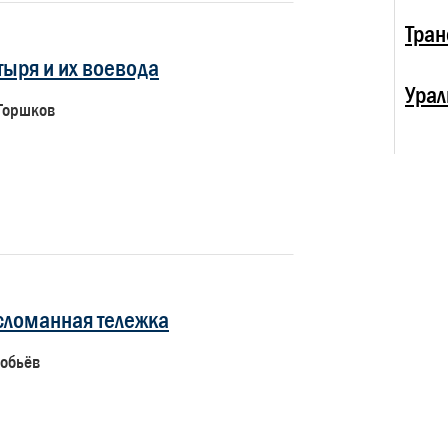
Тран
тыря и их воевода
Урал
Горшков
 сломанная тележка
робьёв