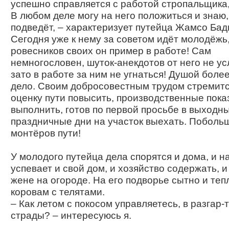
успешно справляется с работой стропальщика
В любом деле могу на него положиться и знаю,
подведёт, – характеризует путейца Жамсо Бад
Сегодня уже к нему за советом идёт молодёжь,
ровесников своих он пример в работе! Сам
немногословен, шуток-анекдотов от него не у
зато в работе за ним не угнаться! Душой боле
дело. Своим добросовестным трудом стремит
оценку пути повысить, производственные пока
выполнить, готов по первой просьбе в выходн
праздничные дни на участок выехать. Поболь
монтёров пути!
У молодого путейца дела спорятся и дома, и н
успевает и свой дом, и хозяйство содержать, и
жене на огороде. На его подворье сытно и теп
коровам с телятами.
– Как летом с покосом управляетесь, в разгар-
страды? – интересуюсь я.