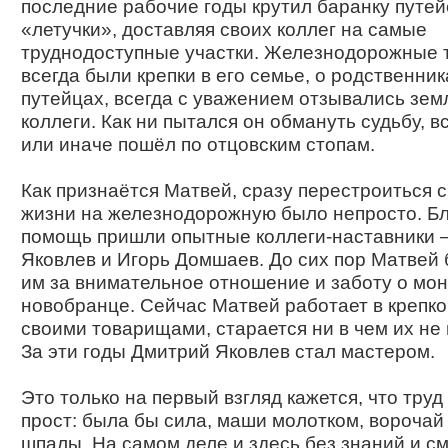
последние рабочие годы крутил баранку путей
«летучки», доставляя своих коллег на самые
труднодоступные участки. Железнодорожные 
всегда были крепки в его семье, о родственни
путейцах, всегда с уважением отзывались зем
коллеги. Как ни пытался он обмануть судьбу, в
или иначе пошёл по отцовским стопам.
Как признаётся Матвей, сразу перестроиться 
жизни на железнодорожную было непросто. Бл
помощь пришли опытные коллеги-наставники 
Яковлев и Игорь Домшаев. До сих пор Матвей
им за внимательное отношение и заботу о мон
новобранце. Сейчас Матвей работает в крепко
своими товарищами, старается ни в чем их не 
За эти годы Дмитрий Яковлев стал мастером.
Это только на первый взгляд кажется, что труд
прост: была бы сила, маши молотком, ворочай
шпалы. На самом деле и здесь без знаний и с