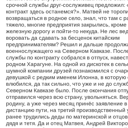
срочной службы друг-сослуживец предложил: 
контракт здесь останемся?». Матвей не тороп
возвращаться в родное село, знал, что там с 
тяжело, многие предприятия закрылись, кроме 
железную дорогу и пойти-то некуда. Не лес ве
воровать да сдавать за бесценок китайским
предпринимателям? Решил и дальше продолжа
военнослужащего на Северном Кавказе. После
службы по контракту собрался в отпуск, навес
родном Харагуне. На одной из дискотек в сель
шумной компании друзей познакомился с оча
девушкой с редким именем Илонна, в которую 
влюбился, да так сильно, что уже и не до служ
Северном Кавказе было. После окончания отп
отправился через всю страну, увольняться. Ве
родину, а уже через месяц принёс заявление 
дистанцию пути, на третий производственный у
ранее трудились деды по материнской и отцов
дядя и тетя. Да и отец Матвея, Андрей Викторо