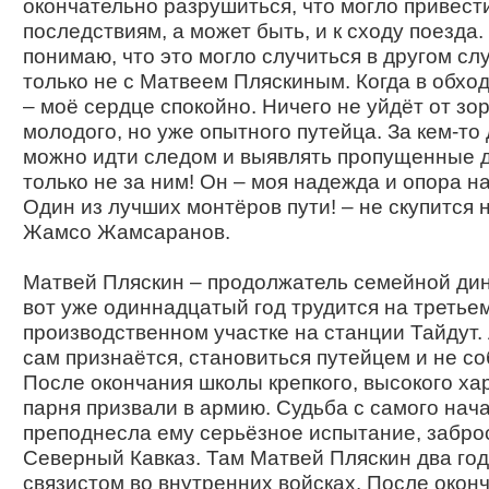
окончательно разрушиться, что могло привест
последствиям, а может быть, и к сходу поезда.
понимаю, что это могло случиться в другом слу
только не с Матвеем Пляскиным. Когда в обхо
– моё сердце спокойно. Ничего не уйдёт от зор
молодого, но уже опытного путейца. За кем-то
можно идти следом и выявлять пропущенные 
только не за ним! Он – моя надежда и опора на
Один из лучших монтёров пути! – не скупится 
Жамсо Жамсаранов.
Матвей Пляскин – продолжатель семейной дин
вот уже одиннадцатый год трудится на третье
производственном участке на станции Тайдут. 
сам признаётся, становиться путейцем и не со
После окончания школы крепкого, высокого ха
парня призвали в армию. Судьба с самого нач
преподнесла ему серьёзное испытание, забро
Северный Кавказ. Там Матвей Пляскин два го
связистом во внутренних войсках. После окон