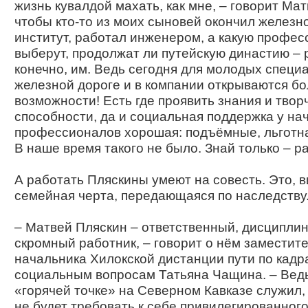
жизнь кувалдой махать, как мне, – говорит Мат
чтобы кто-то из моих сыновей окончил желез
институт, работал инженером, а какую профе
выберут, продолжат ли путейскую династию – 
конечно, им. Ведь сегодня для молодых специ
железной дороге и в компании открываются б
возможности! Есть где проявить знания и твор
способности, да и социальная поддержка у н
профессионалов хорошая: подъёмные, льготна
В наше время такого не было. Знай только – р
А работать Пляскины умеют на совесть. Это, в
семейная черта, передающаяся по наследству
– Матвей Пляскин – ответственный, дисципли
скромный работник, – говорит о нём заместит
начальника Хилокской дистанции пути по кадр
социальным вопросам Татьяна Чащина. – Ведь
«горячей точке» на Северном Кавказе служил, 
не будет требовать к себе привилегированног