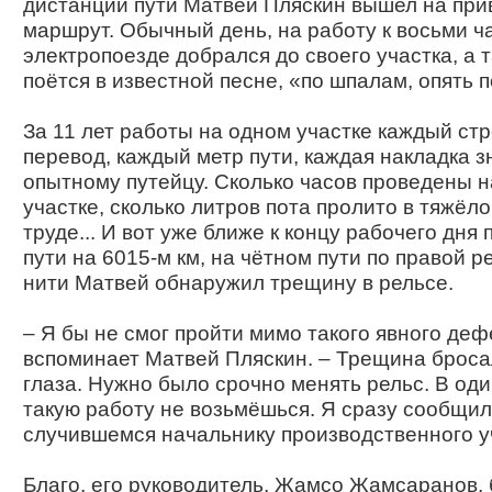
дистанции пути Матвей Пляскин вышел на пр
маршрут. Обычный день, на работу к восьми ч
электропоезде добрался до своего участка, а т
поётся в известной песне, «по шпалам, опять п
За 11 лет работы на одном участке каждый ст
перевод, каждый метр пути, каждая накладка 
опытному путейцу. Сколько часов проведены н
участке, сколько литров пота пролито в тяжёл
труде... И вот уже ближе к концу рабочего дня
пути на 6015-м км, на чётном пути по правой 
нити Матвей обнаружил трещину в рельсе.
– Я бы не смог пройти мимо такого явного деф
вспоминает Матвей Пляскин. – Трещина броса
глаза. Нужно было срочно менять рельс. В оди
такую работу не возьмёшься. Я сразу сообщил
случившемся начальнику производственного у
Благо, его руководитель, Жамсо Жамсаранов,