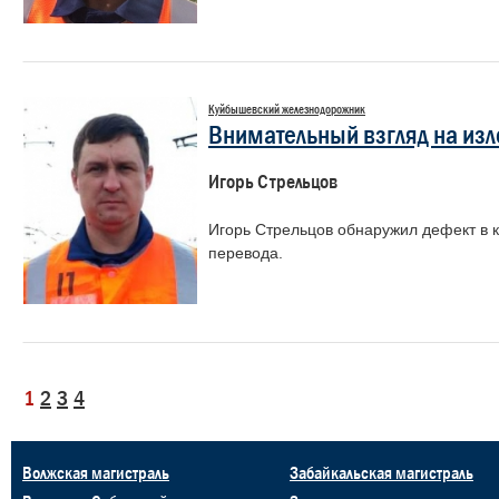
Куйбышевский железнодорожник
Внимательный взгляд на из
Игорь Стрельцов
Игорь Стрельцов обнаружил дефект в к
перевода.
1
2
3
4
Волжская магистраль
Забайкальская магистраль