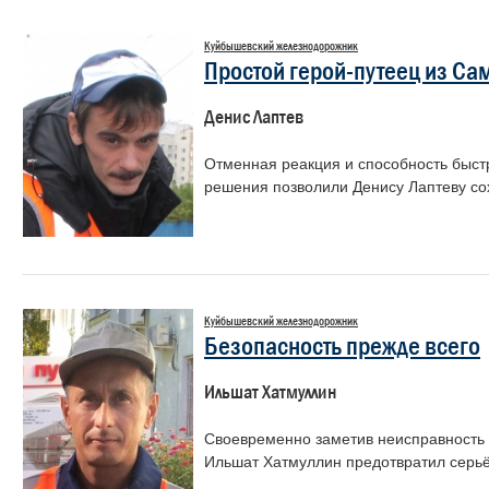
Куйбышевский железнодорожник
Простой герой-путеец из С
Денис Лаптев
Отменная реакция и способность быст
решения позволили Денису Лаптеву со
Куйбышевский железнодорожник
Безопасность прежде всего
Ильшат Хатмуллин
Своевременно заметив неисправность 
Ильшат Хатмуллин предотвратил серьё