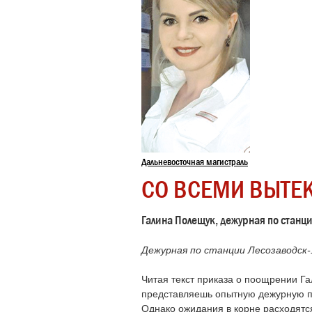
Дальневосточная магистраль
СО ВСЕМИ ВЫТЕ
Галина Полещук, дежурная по станц
Дежурная по станции Лесозаводск-
Читая текст приказа о поощрении 
представляешь опытную дежурную п
Однако ожидания в корне расходятс