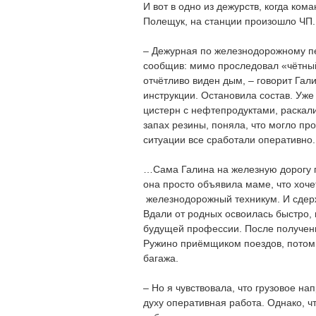
И вот в одно из дежурств, когда ко
Полещук, на станции произошло ЧП.
– Дежурная по железнодорожному пе
сообщив: мимо проследовал «чётный»
отчётливо виден дым, – говорит Гал
инструкции. Остановила состав. Уже
цистерн с нефтепродуктами, раска
запах резины, поняла, что могло про
ситуации все сработали оперативно
…Сама Галина на железную дорогу
она просто объявила маме, что хоче
железнодорожный техникум. И сдерж
Вдали от родных освоилась быстро, п
будущей профессии. После получен
Ружино приёмщиком поездов, потом 
багажа.
– Но я чувствовала, что грузовое на
духу оперативная работа. Однако, ч