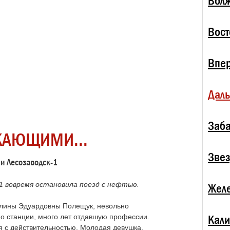
Волж
Вост
Впе
Даль
Заба
КАЮЩИМИ...
Зве
ии Лесозаводск-1
1 вовремя остановила поезд с нефтью.
Жел
Галины Эдуардовны Полещук, невольно
о станции, много лет отдавшую профессии.
Кали
я с действительностью. Молодая девушка,