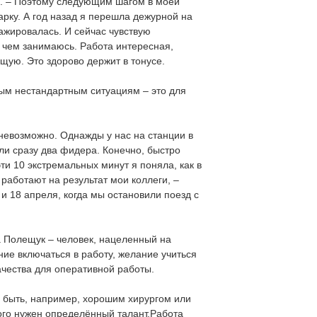
ка. – Поэтому следующим шагом в моей
арку. А год назад я перешла дежурной на
ажировалась. И сейчас чувствую
 чем занимаюсь. Работа интересная,
щую. Это здорово держит в тонусе.
бым нестандартным ситуациям – это для
 невозможно. Однажды у нас на станции в
ли сразу два фидера. Конечно, быстро
ти 10 экстремальных минут я поняла, как в
работают на результат мои коллеги, –
 и 18 апреля, когда мы остановили поезд с
Полещук – человек, нацеленный на
ние включаться в работу, желание учиться
ачества для оперативной работы.
ь быть, например, хорошим хирургом или
того нужен определённый талант.Работа