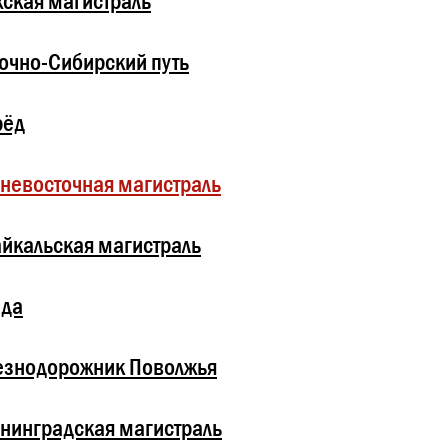
ская магистраль
очно-Сибирский путь
рёд
невосточная магистраль
йкальская магистраль
зда
езнодорожник Поволжья
нинградская магистраль