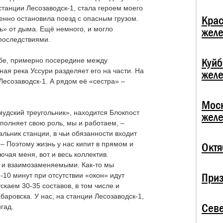
танции Лесозаводск-1, стала героем моего
Крас
ренно остановила поезд с опасным грузом.
ь» от дыма. Ещё немного, и могло
жел
последствиями.
Куй
ибе, примерно посередине между
ая река Уссури разделяет его на части. На
жел
есозаводск-1. А рядом её «сестра» –
Мос
удский треугольник», находится Блокпост
жел
выполняет свою роль, мы и работаем, –
льник станции, в чьи обязанности входит
 – Поэтому жизнь у нас кипит в прямом и
Октя
ючая меня, вот и весь коллектив.
 и взаимозаменяемыми. Как-то мы
При
-10 минут при отсутствии «окон» идут
скаем 30-35 составов, в том числе и
аровска. У нас, на станции Лесозаводск-1,
Севе
игад.