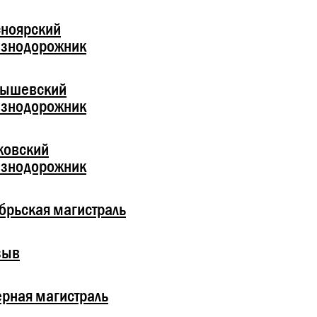
ноярский
езнодорожник
бышевский
езнодорожник
ковский
езнодорожник
брьская магистраль
зыв
рная магистраль