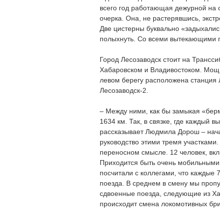
всего год работающая дежурной на с
очерка. Она, не растерявшись, экст
Две цистерны буквально «задыхалис
полыхнуть. Со всеми вытекающими 
Город Лесозаводск стоит на Трансс
Хабаровском и Владивостоком. Мощн
левом берегу расположена станция Л
Лесозаводск-2.
– Между ними, как бы замыкая «берм
1634 км. Так, в связке, где каждый 
рассказывает Людмила Дорош – нача
руководство этими тремя участками.
переносном смысле. 12 человек, вкл
Приходится быть очень мобильными
посчитали с коллегами, что каждые 7
поезда. В среднем в смену мы пропу
сдвоенные поезда, следующие из Хаб
происходит смена локомотивных бр