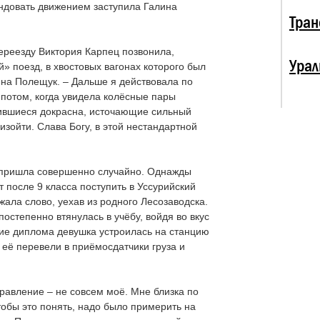
мандовать движением заступила Галина
Тран
реезду Виктория Карпец позвонила,
Урал
 поезд, в хвостовых вагонах которого был
ина Полещук. – Дальше я действовала по
 потом, когда увидела колёсные пары
лившиеся докрасна, источающие сильный
изойти. Слава Богу, в этой нестандартной
.
 пришла совершенно случайно. Однажды
т после 9 класса поступить в Уссурийский
ала слово, уехав из родного Лесозаводска.
остепенно втянулась в учёбу, войдя во вкус
ие диплома девушка устроилась на станцию
её перевели в приёмосдатчики груза и
правление – не совсем моё. Мне близка по
тобы это понять, надо было примерить на