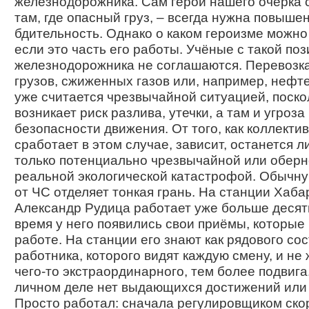
железнодорожника. Сам герой нашего очерка с
там, где опасный груз, – всегда нужна повыше
бдительность. Однако о каком героизме можно
если это часть его работы. Учёные с такой по
железнодорожника не соглашаются. Перевозк
грузов, сжиженных газов или, например, нефт
уже считается чрезвычайной ситуацией, поско
возникает риск разлива, утечки, а там и угроза
безопасности движения. От того, как коллекти
сработает в этом случае, зависит, останется л
только потенциально чрезвычайной или оберн
реальной экологической катастрофой. Обычну
от ЧС отделяет тонкая грань. На станции Хаба
Александр Рудица работает уже больше десяти
время у него появились свои приёмы, которые
работе. На станции его знают как рядового сос
работника, которого видят каждую смену, и не 
чего-то экстраординарного, тем более подвига.
личном деле нет выдающихся достижений или 
Просто работал: сначала регулировщиком скор