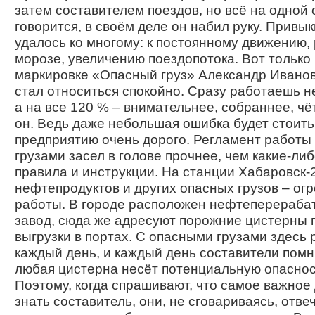
затем составителем поездов, но всё на одной 
говорится, в своём деле он набил руку. Привы
удалось ко многому: к постоянному движению,
морозе, увеличению поездопотока. Вот только 
маркировке «Опасный груз» Александр Иванов
стал относиться спокойно. Сразу работаешь н
а на все 120 % – внимательнее, собраннее, чё
он. Ведь даже небольшая ошибка будет стоить
предприятию очень дорого. Регламент работы
грузами засел в голове прочнее, чем какие-ли
правила и инструкции. На станции Хабаровск-
нефтепродуктов и других опасных грузов – ог
работы. В городе расположен нефтеперераб
завод, сюда же адресуют порожние цистерны 
выгрузки в портах. С опасными грузами здесь
каждый день, и каждый день составители помня
любая цистерна несёт потенциальную опаснос
Поэтому, когда спрашивают, что самое важное
знать составитель, они, не сговариваясь, отве