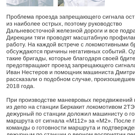
Проблема проезда запрещающего сигнала ост
из наиболее острых, поэтому руководство
Дальневосточной железной дороги и все подр
Дирекции тяги проводят масштабную профила
работу. На каждой встрече с локомотивными 
обсуждаются причины негативных событий. Од
такие бригады, которые благодаря своей бдит
предотвращают проезд запрещающего сигнал
Иван Нестеров и помощник машиниста Дмитр
рассказали о подобном случае, произошедшем
2018 года.
При производстве маневровых передвижений 
из депо на станции Беркакит локомотивом 2Т
дежурный по станции доложил машинисту о го
маршрута от сигнала «М112» за «М2». После 
команды о готовности маршрута и подтвержде
дежурным по станции о верном восприятии пе