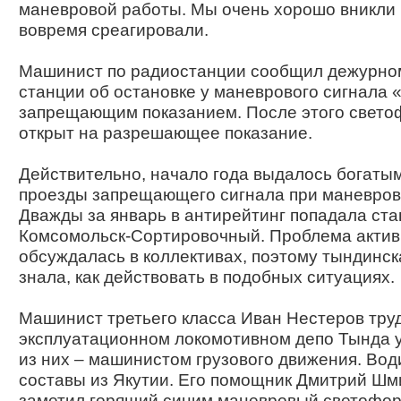
маневровой работы. Мы очень хорошо вникли в
вовремя среагировали.
Машинист по радиостанции сообщил дежурно
станции об остановке у маневрового сигнала 
запрещающим показанием. После этого свето
открыт на разрешающее показание.
Действительно, начало года выдалось богаты
проезды запрещающего сигнала при маневров
Дважды за январь в антирейтинг попадала ст
Комсомольск-Сортировочный. Проблема акти
обсуждалась в коллективах, поэтому тындинск
знала, как действовать в подобных ситуациях.
Машинист третьего класса Иван Нестеров труд
эксплуатационном локомотивном депо Тында уж
из них – машинистом грузового движения. Вод
составы из Якутии. Его помощник Дмитрий Ш
заметил горящий синим маневровый светофор,