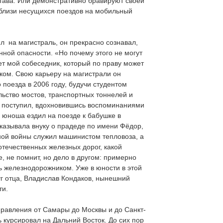
ава. Или демонстративно бравируют своей
вблизи несущихся поездов на мобильный
ёл на магистраль, он прекрасно сознавал,
нной опасности. «Но почему этого не могут
т мой собеседник, который по праву может
ом. Свою карьеру на магистрали он
поезда в 2006 году, будучи студентом
льство мостов, транспортных тоннелей и
з поступил, вдохновившись воспоминаниями
и юноша ездил на поезде к бабушке в
казывала внуку о прадеде по имени Фёдор,
ной войны служил машинистом тепловоза, а
отечественных железных дорог, какой
е, не помнит, но дело в другом: примерно
ть железнодорожником. Уже в юности в этой
уг отца, Владислав Кондаков, нынешний
ти.
правления от Самары до Москвы и до Санкт-
 курсировал на Дальний Восток. До сих пор