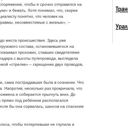
споряжение, чтобы я срочно отправился на
Тран
уки» и бежать. Хотя понимал, что, скорее
ециалисту понятно, что человек на
травмы, несовместимые с жизнью», –
Урал
 до места происшествия. Здесь уже
грузового состава, остановившегося на
спокаивал прохожих, ставших свидетелями
гадира с высоты путепровода, выглядела
емой «стрелке» – скрещении двух проводов,
и, сама пострадавшая была в сознании. Что
а. Напротив, несколько раз прокричала, что
божжена и собирается прыгнуть вниз. До
а прямо под ребёнком располагался
если бы она сорвалась, шансов на спасение
олоса, чтобы потерпевшая не глупила и