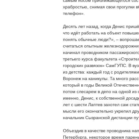
самым носом приближающегося сост
храбростью, снимая свои прогулки 
телефон».
Десять лет назад, когда Денис приш
что идёт работать на объект повыше
понять обычные люди?», – вопрошае
считаться опытным железнодорожник
начинал проводником пассажирского 
третьего курса факультета «Строите
городских развязок» СамГУПС. В ву
из детства: каждый год с родителям
Воронеж на каникулы. Та много расс
который в годы Великой Отечествен
потом слесарем в депо на одной из 
именно, Денис, к собственной досад
лет с шести Лаптев захотел сам ста
мысли его окончательно укрепил др
начальник Сызранской дистанции пу
Объездив в качестве проводника на
Петербурга, некоторое время парень