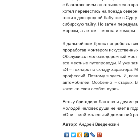
с благоговением он отзывается о кр
хотел перевестись на поезда северн
гости к двоюродной бабушке в Сургу
сибирскую тайгу. Но затем передума
морозы, а летом – мошка и комары.
В дальнейшем Денис попробовал свои
проработав монтёром искусственны
Обслуживал железнодорожный мост 
все местные путепроводы. И уже за
«Я – технарь по складу характера. 
профессий. Поэтому я здесь. И, воз
автомобилей. Особенно – старых. В
какая-то своя особая аура».
Есть у бригадира Лаптева и другие 
молодой человек души не чает в год
«Они – мой маленький домашний ра
Автор:
Андрей Введенский