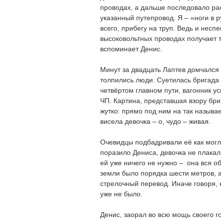
проводах, а дальше последовало ра
указанный путепровод. Я – «ноги в р
всего, прибегу на труп. Ведь и несп
высоковольтных проводах получает 
вспоминает Денис.
Минут за двадцать Лаптев домчался
толпились люди. Суетилась бригада 
четвёртом главном пути, вагонник у
ЧП. Картина, представшая взору бри
жутко: прямо под ним на так называ
висела девочка – о, чудо – живая.
Очевидцы подбадривали её как могл
поразило Дениса, девочка не плакал
ей уже ничего не нужно – она вся о
земли было порядка шести метров, 
стрелочный перевод. Иначе говоря, 
уже не было.
Денис, заорал во всю мощь своего г