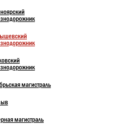
ноярский
езнодорожник
бышевский
езнодорожник
ковский
езнодорожник
брьская магистраль
зыв
рная магистраль