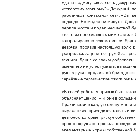
ждала подмогу, связался с дежурны
четвёртому главному?» Дежурный по
работников контактной сети: «Вы гд
подходе. Не медля ни минуты, Денис
перила моста и подал несчастной б
кто-то из проезжавших мимо автолю
контролировала локомотивная брига
девочка, проявив настоящую волю к 
ухитрилась зацепиться рукой за трос
техники. Денис со своим доброволь
имени его не успел узнать, вытащи
рук на руки передали её бригаде с
серьёзные термические ожоги рук и н
«В своей работе я привык быть гото
объясняет Денис. – И они в большин
Практически в каждую смену мне и м
выражениях, приходится гонять с ж
девчонок, которые, рискуя собствен
просто нарушают правила поведения
элементарные нормы собственной б