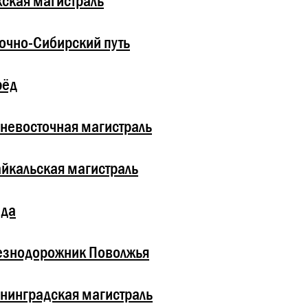
ская магистраль
очно-Сибирский путь
рёд
невосточная магистраль
йкальская магистраль
зда
езнодорожник Поволжья
нинградская магистраль