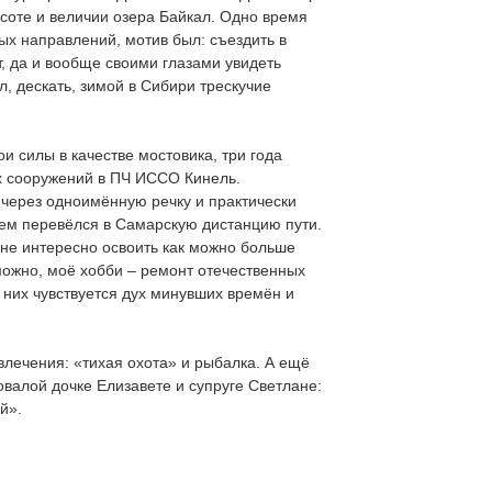
асоте и величии озера Байкал. Одно время
ых направлений, мотив был: съездить в
т, да и вообще своими глазами увидеть
л, дескать, зимой в Сибири трескучие
 силы в качестве мостовика, три года
х сооружений в ПЧ ИССО Кинель.
через одноимённую речку и практически
тем перевёлся в Самарскую дистанцию пути.
Мне интересно освоить как можно больше
можно, моё хобби – ремонт отечественных
 них чувствуется дух минувших времён и
увлечения: «тихая охота» и рыбалка. А ещё
овалой дочке Елизавете и супруге Светлане:
й».