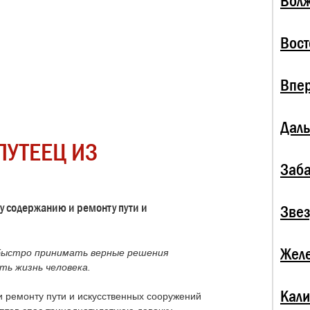
Волж
Вост
Впе
Даль
ПУТЕЕЦ ИЗ
Заба
у содержанию и ремонту пути и
Зве
Жел
быстро принимать верные решения
ть жизнь человека.
Кали
 ремонту пути и искусственных сооружений