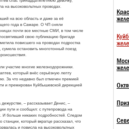
птев спас тринадцатилетнюю девочку,
ла на высоковольтных проводах.
Крас
жел
ший на всю область и даже за её
щего года в Самаре. О ЧП сняли
аницах почти все местные СМИ, в том числе
Куй
посвятивший свою публикацию бригаде
жел
аметила повисшего на проводах подростка
, сумела остановить многотонный поезд
 происшествия.
Мос
жел
яли участие многие железнодорожники.
аптев, который внёс серьёзную лепту
ию. За что недавно был отмечен премией
Октя
ути и премирован Куйбышевской дирекцией
При
дежурстве, – рассказывает Денис, –
ии пути и сообщил: с путепровода на
. И больше никаких подробностей. Следом
Севе
 станции, который вкратце рассказал, что
орвалась и повисла на высоковольтных