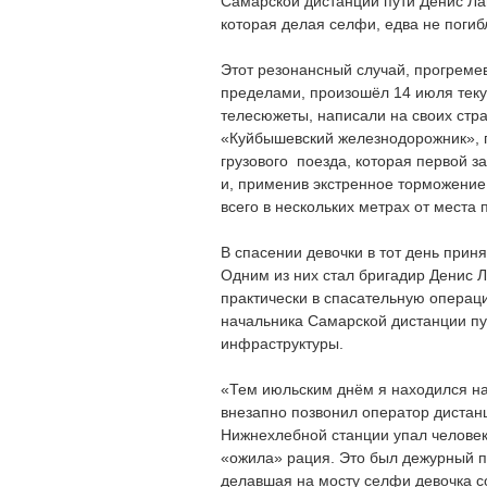
Самарской дистанции пути Денис Ла
которая делая селфи, едва не погиб
Этот резонансный случай, прогремев
пределами, произошёл 14 июля теку
телесюжеты, написали на своих стр
«Куйбышевский железнодорожник», 
грузового поезда, которая первой з
и, применив экстренное торможение
всего в нескольких метрах от места
В спасении девочки в тот день прин
Одним из них стал бригадир Денис Л
практически в спасательную операц
начальника Самарской дистанции п
инфраструктуры.
«Тем июльским днём я находился на 
внезапно позвонил оператор дистанц
Нижнехлебной станции упал человек
«ожила» рация. Это был дежурный по
делавшая на мосту селфи девочка с