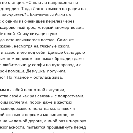
м по станции: «Сняли ли напряжение по
дтвердил. Тогда Лаптев вышел по рации на
е находитесь?» Контактники были на
 с одним из очевидцев перелез через
уксировочный трос, который «пожертвовал»
бителей. Снизу ситуацию уже
да остановившегося поезда. Сама же
жизни, несмотря на тяжёлые ожоги,
 и завести его под себя. Дальше было дело
ным помощником, впопыхах бригадир даже
ли любительницу селфи на путепровод и с
корой помощи. Девчушка получила
ог. Но главное – осталась жива.
вым к любой нештатной ситуации, –
стве своём как раз связаны с подростками.
оим коллегам, порой даже в жёстких
елезнодорожного полотна мальчишек и
ной жизнью и нервами машинистов, не
 на железной дороге, а иной раз игнорируя
езопасности, пытаются прошмыгнуть перед