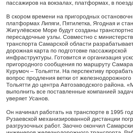
пас­сажиров на вокзалах, платформах, в поезд
В скором времени на пригородных остановоч
платформах Липяги, Пятилетка, Ягодная и ста
Жигулёвское Море будут созданы транспортно
пересадочные узлы. Совместно с министерст
транспорта Самарской области разрабатывае
дорожная карта по подготовке пассажирской
инфраструктуры. Готовится и организация уск
пригородного сообщения по маршруту Самара
Курумоч – Тольятти. На перспективу прорабат
вопрос продления ветки от железнодорожного
Тольятти до центра Автозаводского района. «
выполнить все поставленные компанией задач
уверяет Усанов.
Он начинал работать на транспорте в 1995 год
Рузаевской механизированной дистанции погр
разгрузочных работ. Заочно окончил Самарски
инженеров железнодорожного транспорта. Раб