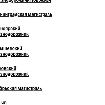
нинградская магистраль
ноярский
езнодорожник
бышевский
езнодорожник
ковский
езнодорожник
брьская магистраль
зыв