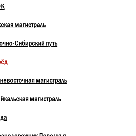
ОК
ская магистраль
очно-Сибирский путь
рёд
невосточная магистраль
йкальская магистраль
зда
езнодорожник Поволжья