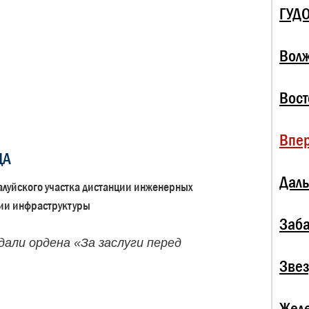
ГУД
Волж
Вост
Впе
ЦА
Даль
алуйского участка дистанции инженерных
ии инфраструктуры
Заба
али ордена «За заслуги перед
Зве
Жел