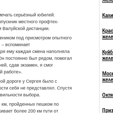
Кали
мечать ­серьёзный юбилей.
выпускник местного профтех­
и Валуйской дистанции.
Крас
жел
чеником под присмотром опытного
, – вспоминает
Куй
аря ему каждая смена наполняла
жел
Он постоянно был рядом, помогал
ней, сдав экзамен, я смог
й работе».
Мос
жел
ой дороге у Сергея было с
ости себя не представлял. Спустя
Октя
авильности выбора.
и км, пройденных пешком по
При
ивает более 200 км пути от