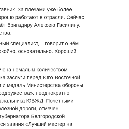
авник. За плечами уже более
хорошо работают в отрасли. Сейчас
аёт бригадиру Алексею Гасилину,
ства.
ый специалист, – говорит о нём
покойно, основательно. Хороший
ечена немалым количеством
«За зас­луги перед Юго-Восточной
и и медаль Министерства обороны
содружест­ва», неоднократно
начальника ЮВЖД, Почётными
лезной дороги, отмечен
губернатора Белгородской
ся звания «Лучший мастер на