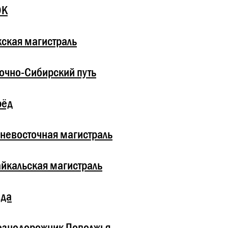
ОК
ская магистраль
очно-Сибирский путь
рёд
невосточная магистраль
йкальская магистраль
зда
езнодорожник Поволжья