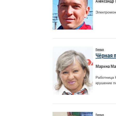
Александр 
Электромон
Призыв
Чёрная п
Марина Ма
Работница 
крушение п
Призыв