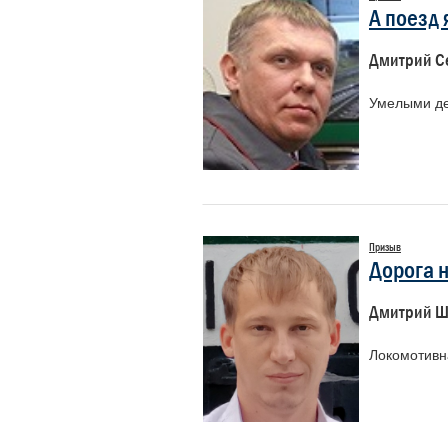
А поезд 
Дмитрий С
Умелыми де
Призыв
Дорога н
Дмитрий Ш
Локомотивн