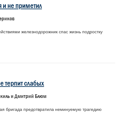
я и не приметил
ериков
йствиями железнодорожник спас жизнь подростку
е терпит слабых
киль и Дмитрий Блюм
ая бригада предотвратила неминуемую трагедию