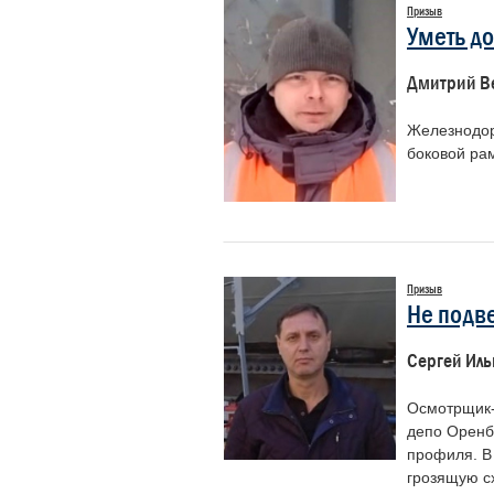
Призыв
Уметь до
Дмитрий В
Железнодор
боковой ра
Призыв
Не подв
Сергей Иль
Осмотрщик-
депо Оренб
профиля. В
грозящую сх