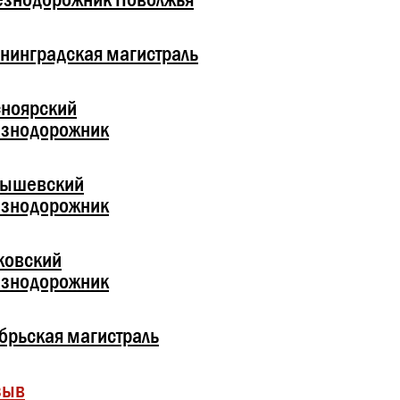
нинградская магистраль
ноярский
езнодорожник
бышевский
езнодорожник
ковский
езнодорожник
брьская магистраль
зыв