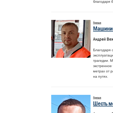
благодаря 
Призыв
Машинис
Андрей Ве
Благодаря 
эксплуатац
трагедии. 
экстренное 
метрах от р
на путях.
Призыв
Шесть м