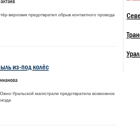
Тактаев
Севе
тёр-верховик предотвратил обрыв контактного провода
Тран
Урал
ыль из-под колёс
ннанова
Южно-Уральской магистрали предотвратила возможное
оезда