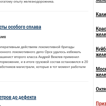
богатому опыту железнодорожника.
Кали
ты особого сплава
Крас
жел
жлев
оперативным действиям локомотивной бригады
Куй
ионного локомотивного депо Орск удалось избежать
жел
Машинист второго класса Андрей Вежлев применил
торможение, и в итоге грузовой состав остановился в 20
аботников магистрали, которые в тот момент работали
Мос
жел
Октя
етров до дефекта
При