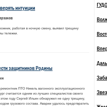
ГУД
верять интуиции
ерзаков
Волж
ожник, работая в ночную смену, выявил трещину
Вост
мы тележки.
Впе
Даль
ести защитников Родины
Заба
ин
ремонтник ПТО Никель вагонного эксплуатационного
Зве
ург считается одним из лучших специалистов своего
 этом году Сергей Ильин обнаружил не одну трещину,
одом грузового состава. Аварии удалось предотвратить
Жел