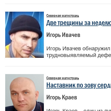
Северная магистраль
Две трещины за недел
Игорь Ивачев
Игорь Ивачев обнаружи
трудновыявляемый дефе
Северная магистраль
Наставник по зову серд
Игорь Краев
Игорь Краев – один из л