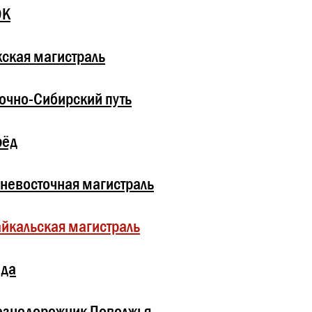
ОК
ская магистраль
очно-Сибирский путь
рёд
невосточная магистраль
йкальская магистраль
зда
езнодорожник Поволжья