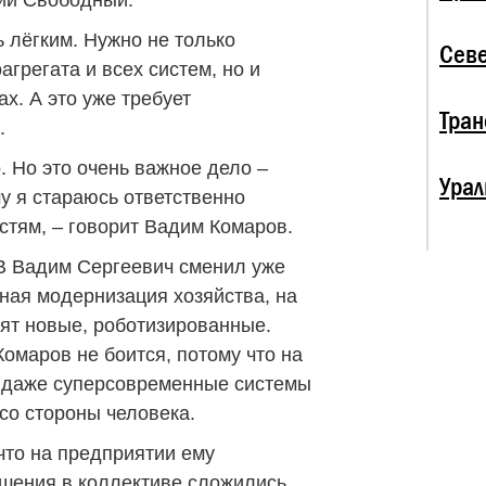
ии Свободный.
ь лёгким. Нужно не только
Севе
агрегата и всех систем, но и
ах. А это уже требует
Тран
.
. Но это очень важное дело –
Урал
у я стараюсь ответственно
стям, – говорит Вадим Комаров.
ТВ Вадим Сергеевич сменил уже
нная модернизация хозяйства, на
ят новые, роботизированные.
Комаров не боится, потому что на
о даже суперсовременные системы
со стороны человека.
что на предприятии ему
шения в коллективе сложились