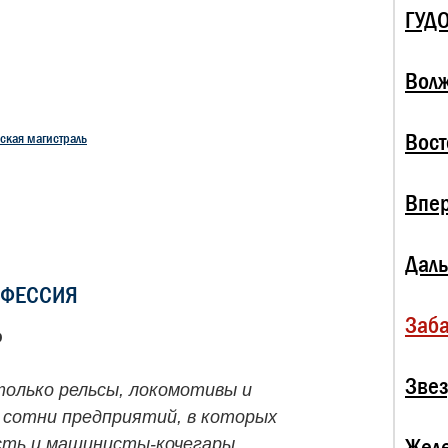
ГУД
Волж
Вост
ская магистраль
Впе
Даль
ОФЕССИЯ
Заба
р
Зве
только рельсы, локомотивы и
 сотни предприятий, в которых
Жел
сть и машинисты-кочегары,