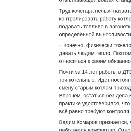
отапливающей вокзал станц
Труд кочегара нельзя назват
контролировать работу котло
подавать топливо в вагонетк
определённой выносливости
– Конечно, физически тяжело
давать людям тепло. Поэтом
относиться к своим обязанно
Почти за 14 лет работы в Д
три котельные. Идёт постоя
смену старым котлам приход
Впрочем, остаться без дела 
практике удостоверился, чт
всё равно требуют контроля 
Вадим Комаров признаётся, 
работается комфортно. Отно