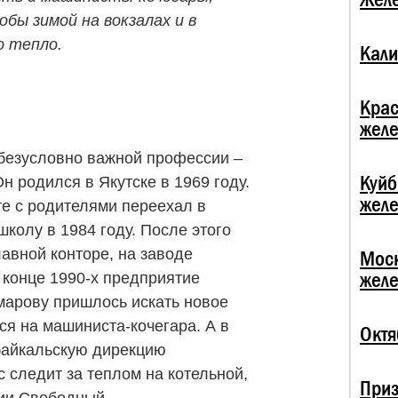
бы зимой на вокзалах и в
о тепло.
Кали
Крас
жел
безусловно важной профессии –
Куй
 родился в Якутске в 1969 году.
жел
те с родителями переехал в
колу в 1984 году. После этого
авной конторе, на заводе
Мос
жел
 конце 1990-х предприятие
марову пришлось искать новое
лся на машиниста-кочегара. А в
Октя
байкальскую дирекцию
 следит за теплом на котельной,
При