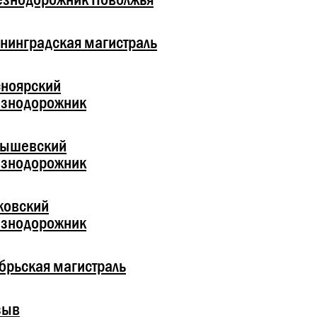
нинградская магистраль
ноярский
езнодорожник
бышевский
езнодорожник
ковский
езнодорожник
брьская магистраль
зыв