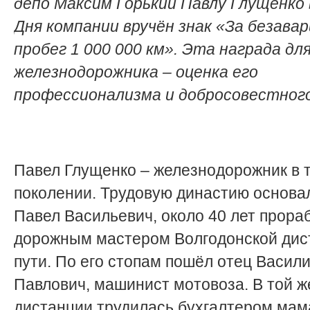
депо Максим Горький Павлу Глущенко 
Дня компании вручён знак «За безава
пробег 1 000 000 км». Эта награда дл
железнодорожника – оценка его
профессионализма и добросовестного
Павел Глущенко – железнодорожник в 
поколении. Трудовую династию основал
Павел Васильевич, около 40 лет прор
дорожным мастером Волгодонской дис
пути. По его стопам пошёл отец Васил
Павлович, машинист мотовоза. В той ж
дистанции трудилась бухгалтером ма