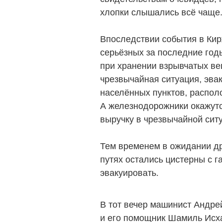
хлопки слышались всё чаще
Впоследствии события в Кир
серьёзных за последние год
при хранении взрывчатых ве
чрезвычайная ситуация, эвак
населённых пунктов, распол
А железнодорожники окажутс
выручку в чрезвычайной сит
Тем временем в ожидании д
путях остались цистерны с г
эвакуировать.
В тот вечер машинист Андре
и его помощник Шамиль Исха