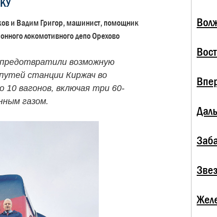
КУ
Волж
ков и Вадим Григор, машинист, помощник
онного локомотивного депо Орехово
Вост
 предотвратили возможную
 путей станции Киржач во
Впе
 10 вагонов, включая три 60-
нным газом.
Даль
Заба
Зве
Жел