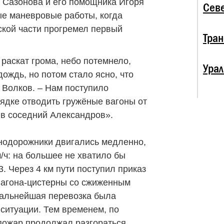
 Сазонова и его помощника Игоря
Севе
е маневровые работы, когда
кой части прогремел первый
Тран
раскат грома, небо потемнело,
Урал
дождь, но потом стало ясно, что
 Волков. – Нам поступило
ядке отводить гружёные вагоны от
 в соседний Александров».
нодорожники двигались медленно,
/ч: на большее не хватило бы
 Через 4 км пути поступил приказ
 вагона-цистерны со сжиженным
дальнейшая перевозка была
 ситуации. Тем временем, по
пожар продолжал разгораться,