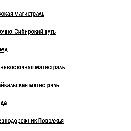
ская магистраль
очно-Сибирский путь
рёд
невосточная магистраль
йкальская магистраль
зда
езнодорожник Поволжья