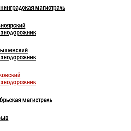
нинградская магистраль
сноярский
езнодорожник
бышевский
езнодорожник
ковский
езнодорожник
брьская магистраль
зыв