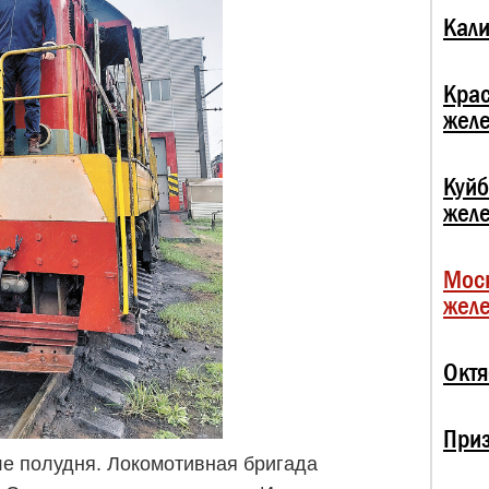
Кали
Кра
жел
Куй
жел
Мос
жел
Октя
При
ле полудня. Локомотивная бригада