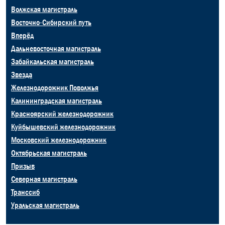
Волжская магистраль
Восточно-Сибирский путь
Вперёд
Дальневосточная магистраль
Забайкальская магистраль
Звезда
Железнодорожник Поволжья
Калининградская магистраль
Красноярский железнодорожник
Куйбышевский железнодорожник
Московский железнодорожник
Октябрьская магистраль
Призыв
Северная магистраль
Транссиб
Уральская магистраль