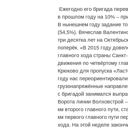
Ежегодно его бригада пере
в прошлом году на 10% – пр
В нынешнем году задание то
(54,5%). Вячеслав Валентино
три десятка лет на Октябрьс
поперёк. «В 2015 году довел
главного хода страны Санкт-
движения по четвёртому глав
Крюково для пропуска «Ласто
году нас переориентировали
грузонапряжённые направлен
с бригадой занимался выпра
Ворота линии Волховстрой –
км второго главного пути, с
км первого главного пути пе
хода. На этой неделе законч