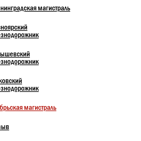
нинградская магистраль
сноярский
езнодорожник
бышевский
езнодорожник
ковский
езнодорожник
брьская магистраль
зыв