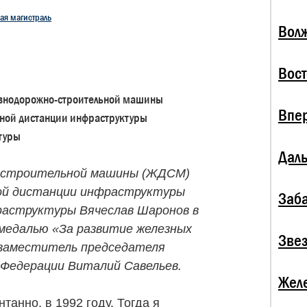
ая магистраль
Волж
Вост
знодорожно-строительной машины
Впе
ной дистанции инфраструктуры
туры
Даль
-строительной машины (ЖДСМ)
ной дистанции инфраструктуры
Заба
раструктуры Вячеслав Шаронов в
медалью «За развитие железных
Зве
л заместитель председателя
Федерации Виталий Савельев.
Жел
танно, в 1992 году. Тогда я