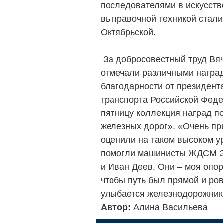
последователями в искусств
выправочной техникой стал
Октябрьской.
За добросовестный труд Вя
отмечали различными наград
благодарности от президен
транспорта Российской Фед
пятницу коллекция наград п
железных дорог». «Очень при
оценили на таком высоком у
помогли машинисты ЖДСМ Э
и Иван Деев. Они – моя опор
чтобы путь был прямой и ро
улыбается железнодорожник
Автор:
Алина Васильева