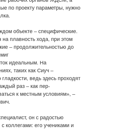
ние рабочих органов ЖДСМ, а
ые по проекту параметры, нужно
лка.
ждом объекте – специфические.
 на плавность хода, при этом
кие – продолжительностью до
 миг
сток идеальным. На
иях, таких как Сиуч –
о гладкости, ведь здесь проходят
ждый раз – как пер-
ваться к местным условиям», –
вич.
специалист, он с радостью
с коллегами: его учениками и