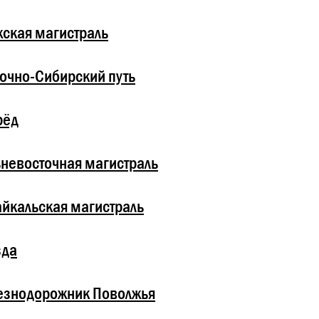
ская магистраль
очно-Сибирский путь
рёд
невосточная магистраль
йкальская магистраль
зда
езнодорожник Поволжья