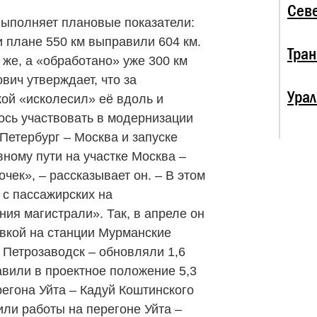
Севе
выполняет плановые показатели:
и плане 550 км выправили 604 км.
Тран
 же, а «обработано» уже 300 км
вич утверждает, что за
Урал
кой «исколесил» её вдоль и
ось участвовать в модернизации
Петербург – Москва и запуске
ному пути на участке Москва –
чек», – рассказывает он. – В этом
 с пассажирских на
ия магистрали». Так, в апреле он
вкой на станции Мурманские
 Петрозаводск – обновляли 1,6
тавили в проектное положение 5,3
регона Уйта – Кадуй Коштинского
или работы на перегоне Уйта –