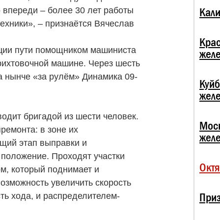
о впереди – более 30 лет работы
Кали
ехники», – признаётся Вячеслав
Кра
ции пути помощником машиниста
жел
рихтовочной машине. Через шесть
а нынче «за рулём» Динамика 09-
Куй
жел
одит бригадой из шести человек.
Мос
ремонта: в зоне их
жел
щий этап выправки и
 положение. Проходят участки
Октя
м, который поднимает и
возможность увеличить скорость
При
ть хода, и распределителем-