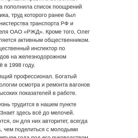
да пополнила список поощрений
ка, труд которого ранее был
нистерства транспорта РФ и
еля ОАО «РЖД». Кроме того, Олег
вляется активным общественником.
щественный инспектор по
здов на железнодорожном
 в 1998 году.
оящий профессионал. Богатый
нологии осмотра и ремонта вагонов
ысоких показателей в работе.
знь трудится в нашем пункте
Знает здесь всё до мелочей.
ся, он для них авторитет, всегда
ь, чем поделиться с молодыми
четыре года под его руководством