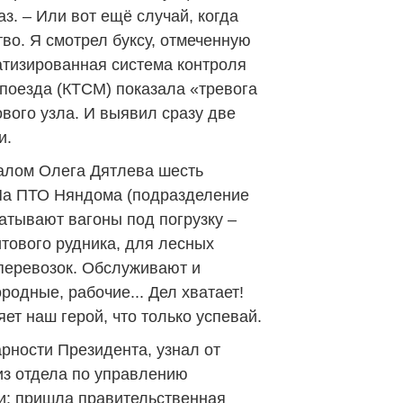
з. – Или вот ещё случай, когда
во. Я смотрел буксу, отмеченную
тизированная система контроля
 поезда (КТСМ) показала «тревога
ового узла. И выявил сразу две
и.
алом Олега Дятлева шесть
На ПТО Няндома (подразделение
атывают вагоны под погрузку –
тового рудника, для лесных
перевозок. Обслуживают и
родные, рабочие... Дел хватает!
яет наш герой, что только успевай.
рности Президента, узнал от
 из отдела по управлению
и: пришла правительственная