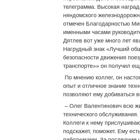
телеграмма. Высокая награ
няндомского железнодорожни
отмечен Благодарностью Ми
именными часами руководит
Дятлев вот уже много лет я
Нагрудный знак «Лучший об
безопасности движения пое
транспорте»» он получил ещё
По мнению коллег, он наст
опыт и отличное знание тех
позволяют ему добиваться в
– Олег Валентинович всю жи
технического обслуживания. 
Коллеги к нему прислушивают
подскажет, поможет. Ему ест
работниками. За последние 