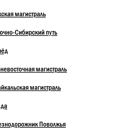
ская магистраль
очно-Сибирский путь
рёд
невосточная магистраль
йкальская магистраль
зда
езнодорожник Поволжья