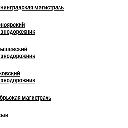
нинградская магистраль
сноярский
езнодорожник
бышевский
езнодорожник
ковский
езнодорожник
брьская магистраль
зыв