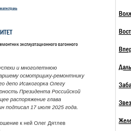
магистраль
Волж
Вост
ИТЕТ
емонтник эксплуатационного вагонного
Впе
Даль
успехи и многолетнюю
таршему осмотрщику-ремонтнику
го депо Исакогорка Олегу
Заба
рность Президента Российской
ее распоряжение глава
Зве
н подписал 17 июля 2025 года.
Жел
ошение к ней Олег Дятлев