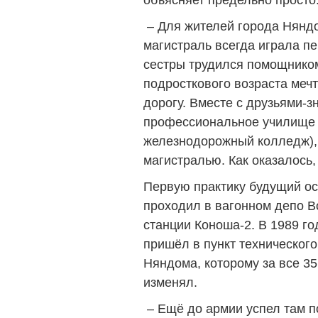
объясняет предельно просто
– Для жителей города Няндо
магистраль всегда играла п
сестры трудился помощником
подросткового возраста меч
дорогу. Вместе с друзьями-
профессиональное училище 
железнодорожный колледж), 
магистралью. Как оказалось,
Первую практику будущий о
проходил в вагонном депо В
станции Коноша-2. В 1989 г
пришёл в пункт техническог
Няндома, которому за все 35
изменял.
– Ещё до армии успел там п