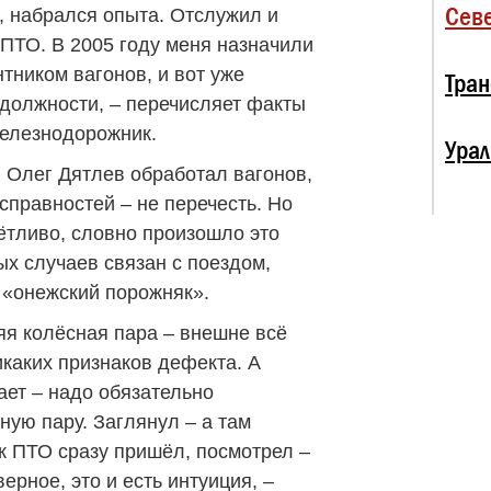
Севе
, набрался опыта. Отслужил и
ПТО. В 2005 году меня назначили
ником вагонов, и вот уже
Тран
 должности, – перечисляет факты
железнодорожник.
Урал
 Олег Дятлев обработал вагонов,
справностей – не перечесть. Но
ётливо, словно произошло это
ых случаев связан с поездом,
 «онежский порожняк».
яя колёсная пара – внешне всё
икаких признаков дефекта. А
ает – надо обязательно
ную пару. Заглянул – а там
 ПТО сразу пришёл, посмотрел –
ерное, это и есть интуиция, –