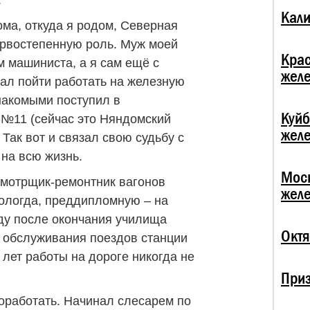
:
Кали
ма, откуда я родом, Северная
ервостепенную роль. Муж моей
Кра
 машиниста, а я сам ещё с
жел
тал пойти работать на железную
знакомыми поступил в
Куй
№11 (сейчас это Няндомский
жел
Так вот и связал свою судьбу с
 на всю жизнь.
Мос
смотрщик-ремонтник вагонов
жел
ологда, преддипломную – на
оду после окончания училища
Октя
о обслуживания поездов станции
 лет работы на дороге никогда не
При
оработать. Начинал слесарем по